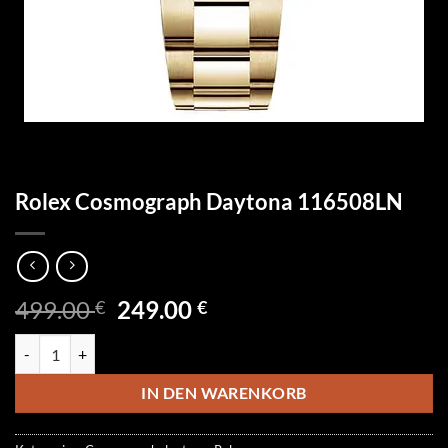
Rolex Cosmograph Daytona 116508LN
Ursprünglicher
Aktueller
499.00
249.00
€
€
Preis
Preis
Rolex Cosmograph Daytona 116508LN Menge
war:
ist:
499.00 €
249.00 €.
IN DEN WARENKORB