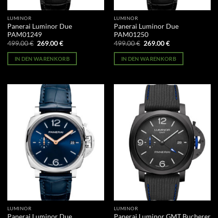
LUMINOR
LUMINOR
Panerai Luminor Due
Panerai Luminor Due
PAM01249
PAM01250
Ursprünglicher
Aktueller
Ursprünglicher
Aktueller
499.00
€
269.00
€
499.00
€
269.00
€
Preis
Preis
Preis
Preis
war:
ist:
war:
ist:
IN DEN WARENKORB
IN DEN WARENKORB
499.00 €
269.00 €.
499.00 €
269.00 €.
LUMINOR
LUMINOR
Panerai Luminor Due
Panerai Luminor GMT Bucherer