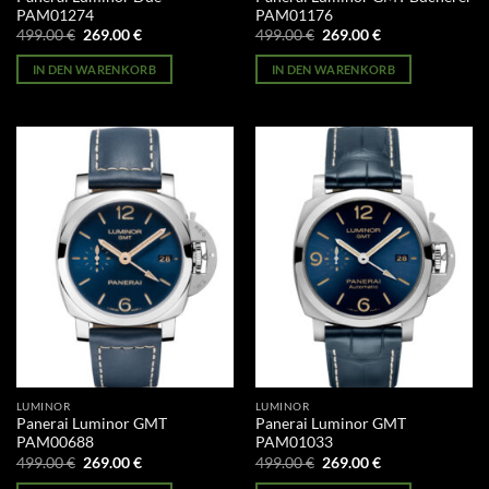
PAM01274
PAM01176
Ursprünglicher
Aktueller
Ursprünglicher
Aktueller
499.00
€
269.00
€
499.00
€
269.00
€
Preis
Preis
Preis
Preis
war:
ist:
war:
ist:
IN DEN WARENKORB
IN DEN WARENKORB
499.00 €
269.00 €.
499.00 €
269.00 €.
LUMINOR
LUMINOR
Panerai Luminor GMT
Panerai Luminor GMT
PAM00688
PAM01033
Ursprünglicher
Aktueller
Ursprünglicher
Aktueller
499.00
€
269.00
€
499.00
€
269.00
€
Preis
Preis
Preis
Preis