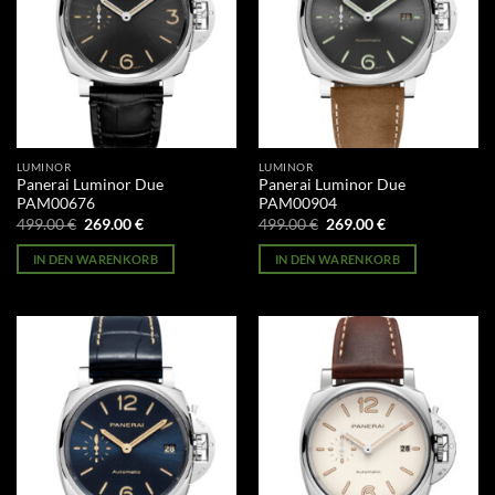
LUMINOR
LUMINOR
Panerai Luminor Due
Panerai Luminor Due
PAM00676
PAM00904
Ursprünglicher
Aktueller
Ursprünglicher
Aktueller
499.00
€
269.00
€
499.00
€
269.00
€
Preis
Preis
Preis
Preis
war:
ist:
war:
ist:
IN DEN WARENKORB
IN DEN WARENKORB
499.00 €
269.00 €.
499.00 €
269.00 €.