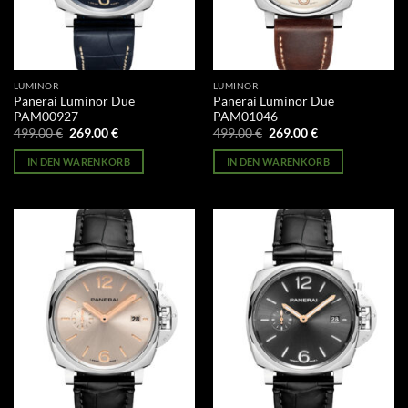
LUMINOR
LUMINOR
Panerai Luminor Due
Panerai Luminor Due
PAM00927
PAM01046
Ursprünglicher
Aktueller
Ursprünglicher
Aktueller
499.00
€
269.00
€
499.00
€
269.00
€
Preis
Preis
Preis
Preis
war:
ist:
war:
ist:
IN DEN WARENKORB
IN DEN WARENKORB
499.00 €
269.00 €.
499.00 €
269.00 €.