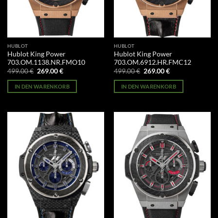
HUBLOT
HUBLOT
Hublot King Power
Hublot King Power
703.OM.1138.NR.FMO10
703.OM.6912.HR.FMC12
Ursprünglicher
Aktueller
Ursprünglicher
Aktueller
499.00
€
269.00
€
499.00
€
269.00
€
Preis
Preis
Preis
Preis
war:
ist:
war:
ist:
IN DEN WARENKORB
IN DEN WARENKORB
499.00 €
269.00 €.
499.00 €
269.00 €.