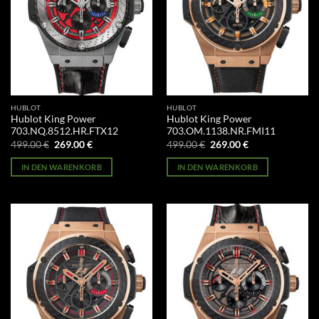
HUBLOT
HUBLOT
Hublot King Power
Hublot King Power
703.NQ.8512.HR.FTX12
703.OM.1138.NR.FMI11
Ursprünglicher
Aktueller
Ursprünglicher
Aktueller
499.00
€
269.00
€
499.00
€
269.00
€
Preis
Preis
Preis
Preis
war:
ist:
war:
ist:
IN DEN WARENKORB
IN DEN WARENKORB
499.00 €
269.00 €.
499.00 €
269.00 €.