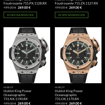
Foudroyante 715.PX.1128.RX
Foudroyante 715.ZX.1127.RX
Ursprünglicher
Aktueller
Ursprünglicher
Aktueller
499.00
€
269.00
€
499.00
€
269.00
€
Preis
Preis
Preis
Preis
war:
ist:
war:
ist:
IN DEN WARENKORB
IN DEN WARENKORB
499.00 €
269.00 €.
499.00 €
269.00 €.
HUBLOT
HUBLOT
Hublot King Power
Hublot King Power
Oceanographic
Oceanographic
731.NX.1190.RX
731.OX.1170.RX
Ursprünglicher
Aktueller
Ursprünglicher
Aktueller
499.00
€
269.00
€
499.00
€
269.00
€