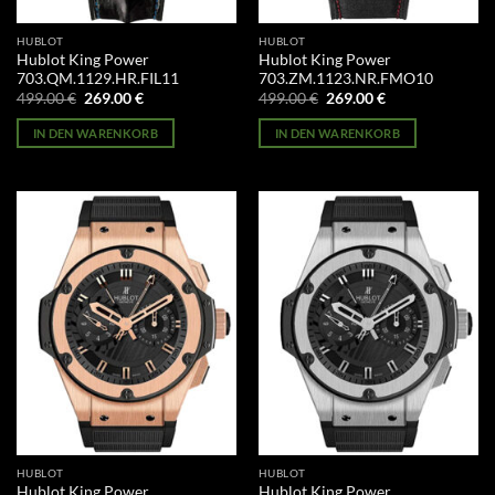
HUBLOT
HUBLOT
Hublot King Power
Hublot King Power
703.QM.1129.HR.FIL11
703.ZM.1123.NR.FMO10
Ursprünglicher
Aktueller
Ursprünglicher
Aktueller
499.00
€
269.00
€
499.00
€
269.00
€
Preis
Preis
Preis
Preis
war:
ist:
war:
ist:
IN DEN WARENKORB
IN DEN WARENKORB
499.00 €
269.00 €.
499.00 €
269.00 €.
HUBLOT
HUBLOT
Hublot King Power
Hublot King Power