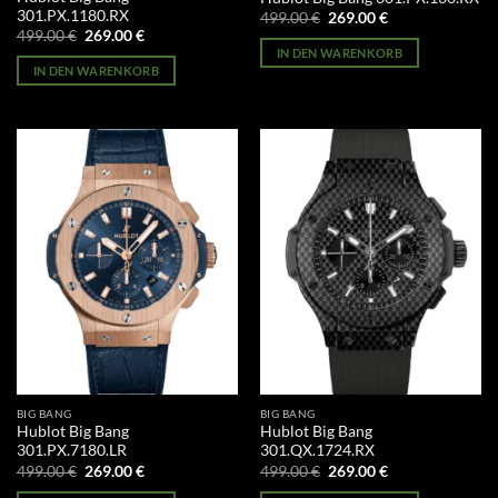
301.PX.1180.RX
Ursprünglicher
Aktueller
499.00
€
269.00
€
Preis
Preis
Ursprünglicher
Aktueller
499.00
€
269.00
€
war:
ist:
Preis
Preis
IN DEN WARENKORB
499.00 €
269.00 €.
war:
ist:
IN DEN WARENKORB
499.00 €
269.00 €.
BIG BANG
BIG BANG
Hublot Big Bang
Hublot Big Bang
301.PX.7180.LR
301.QX.1724.RX
Ursprünglicher
Aktueller
Ursprünglicher
Aktueller
499.00
€
269.00
€
499.00
€
269.00
€
Preis
Preis
Preis
Preis