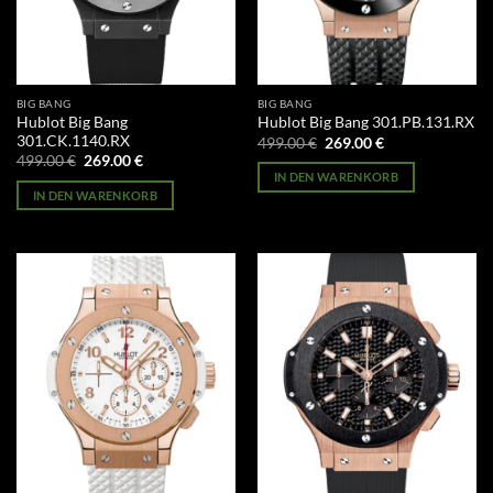
BIG BANG
BIG BANG
Hublot Big Bang
Hublot Big Bang 301.PB.131.RX
301.CK.1140.RX
Ursprünglicher
Aktueller
499.00
€
269.00
€
Preis
Preis
Ursprünglicher
Aktueller
499.00
€
269.00
€
war:
ist:
Preis
Preis
IN DEN WARENKORB
499.00 €
269.00 €.
war:
ist:
IN DEN WARENKORB
499.00 €
269.00 €.