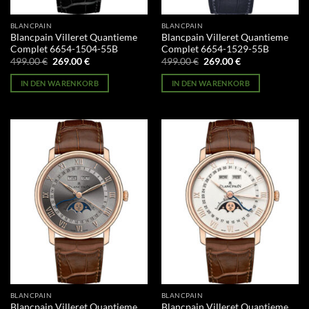
BLANCPAIN
BLANCPAIN
Blancpain Villeret Quantieme
Blancpain Villeret Quantieme
Complet 6654-1504-55B
Complet 6654-1529-55B
Ursprünglicher
Aktueller
Ursprünglicher
Aktueller
499.00
€
269.00
€
499.00
€
269.00
€
Preis
Preis
Preis
Preis
war:
ist:
war:
ist:
IN DEN WARENKORB
IN DEN WARENKORB
499.00 €
269.00 €.
499.00 €
269.00 €.
BLANCPAIN
BLANCPAIN
Blancpain Villeret Quantieme
Blancpain Villeret Quantieme