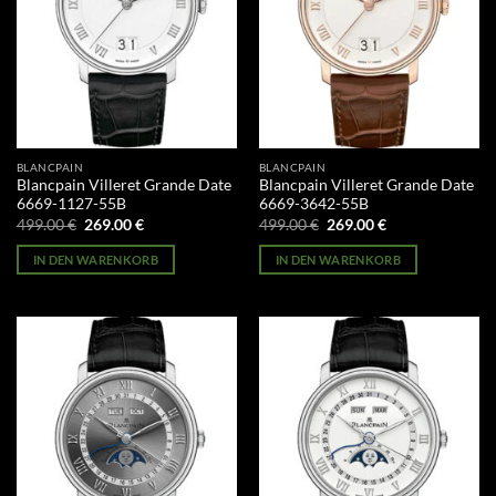
BLANCPAIN
BLANCPAIN
Blancpain Villeret Grande Date
Blancpain Villeret Grande Date
6669-1127-55B
6669-3642-55B
Ursprünglicher
Aktueller
Ursprünglicher
Aktueller
499.00
€
269.00
€
499.00
€
269.00
€
Preis
Preis
Preis
Preis
war:
ist:
war:
ist:
IN DEN WARENKORB
IN DEN WARENKORB
499.00 €
269.00 €.
499.00 €
269.00 €.