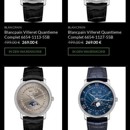
BLANCPAIN
BLANCPAIN
Blancpain Villeret Quantieme
Blancpain Villeret Quantieme
Complet 6654-1113-55B
Complet 6654-1127-55B
Ursprünglicher
Aktueller
Ursprünglicher
Aktueller
499.00
€
269.00
€
499.00
€
269.00
€
Preis
Preis
Preis
Preis
war:
ist:
war:
ist:
IN DEN WARENKORB
IN DEN WARENKORB
499.00 €
269.00 €.
499.00 €
269.00 €.