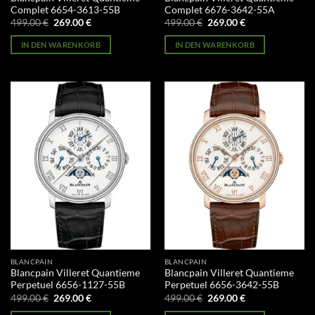
Complet 6654-3613-55B
Complet 6676-3642-55A
Ursprünglicher
Aktueller
Ursprünglicher
Aktueller
499.00
€
269.00
€
499.00
€
269.00
€
Preis
Preis
Preis
Preis
war:
ist:
war:
ist:
IN DEN WARENKORB
IN DEN WARENKORB
499.00 €
269.00 €.
499.00 €
269.00 €.
BLANCPAIN
BLANCPAIN
Blancpain Villeret Quantieme
Blancpain Villeret Quantieme
Perpetuel 6656-1127-55B
Perpetuel 6656-3642-55B
Ursprünglicher
Aktueller
Ursprünglicher
Aktueller
499.00
€
269.00
€
499.00
€
269.00
€
Preis
Preis
Preis
Preis