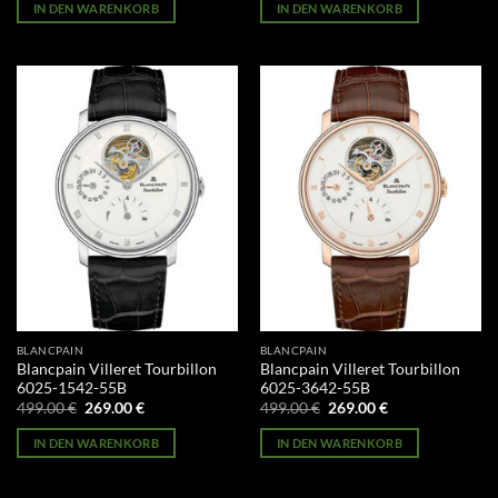
war:
ist:
war:
ist:
IN DEN WARENKORB
IN DEN WARENKORB
499.00 €
269.00 €.
499.00 €
269.00 €.
BLANCPAIN
BLANCPAIN
Blancpain Villeret Tourbillon
Blancpain Villeret Tourbillon
6025-1542-55B
6025-3642-55B
Ursprünglicher
Aktueller
Ursprünglicher
Aktueller
499.00
€
269.00
€
499.00
€
269.00
€
Preis
Preis
Preis
Preis
war:
ist:
war:
ist:
IN DEN WARENKORB
IN DEN WARENKORB
499.00 €
269.00 €.
499.00 €
269.00 €.