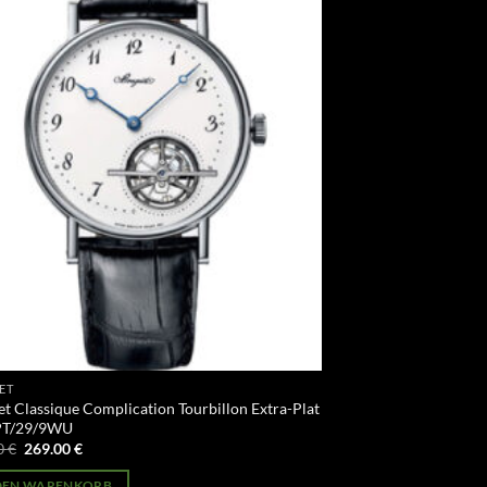
ET
t Classique Complication Tourbillon Extra-Plat
PT/29/9WU
Ursprünglicher
Aktueller
0
€
269.00
€
Preis
Preis
war:
ist:
 DEN WARENKORB