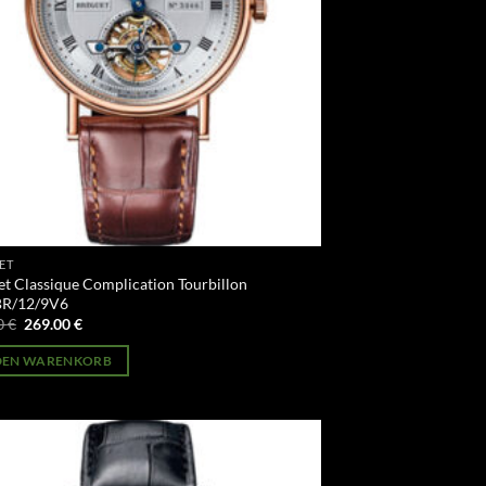
ET
t Classique Complication Tourbillon
BR/12/9V6
Ursprünglicher
Aktueller
0
€
269.00
€
Preis
Preis
war:
ist:
 DEN WARENKORB
499.00 €
269.00 €.