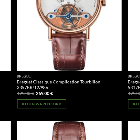
BREGUET
BREGU
Breguet Classique Complication Tourbillon
Bregue
3357BR/12/986
5317
Ursprünglicher
Aktueller
499.00
€
269.00
€
499.0
Preis
Preis
war:
ist:
IN DEN WARENKORB
IN
499.00 €
269.00 €.