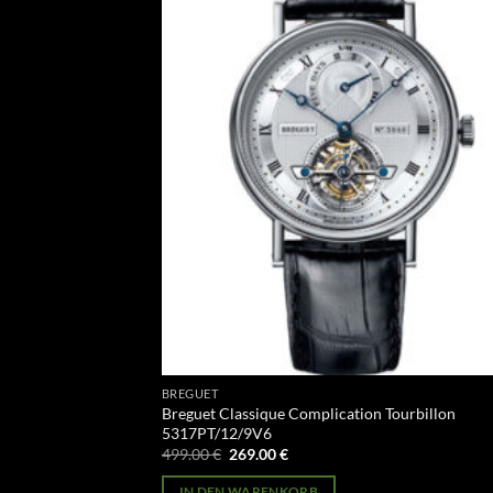
BREGUET
Breguet Classique Complication Tourbillon
5317PT/12/9V6
Ursprünglicher
Aktueller
499.00
€
269.00
€
Preis
Preis
war:
ist:
IN DEN WARENKORB