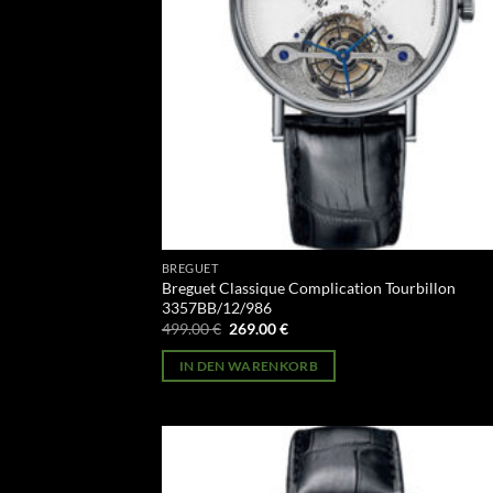
BREGUET
Breguet Classique Complication Tourbillon
3357BB/12/986
Ursprünglicher
Aktueller
499.00
€
269.00
€
Preis
Preis
war:
ist:
IN DEN WARENKORB
499.00 €
269.00 €.