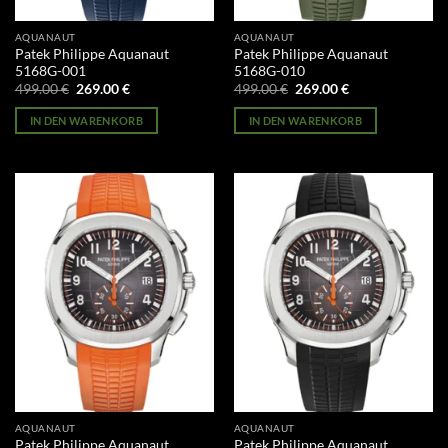
AQUANAUT
AQUANAUT
Patek Philippe Aquanaut
Patek Philippe Aquanaut
5168G-001
5168G-010
Ursprünglicher
Aktueller
Ursprünglicher
Aktueller
499.00
€
269.00
€
499.00
€
269.00
€
Preis
Preis
Preis
Preis
war:
ist:
war:
ist:
IN DEN WARENKORB
IN DEN WARENKORB
499.00 €
269.00 €.
499.00 €
269.00 €.
AQUANAUT
AQUANAUT
Patek Philippe Aquanaut
Patek Philippe Aquanaut