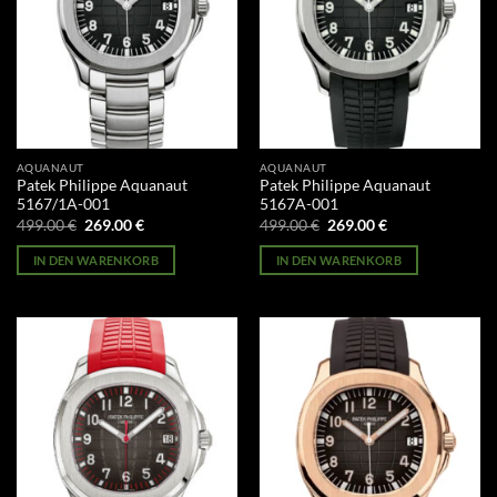
AQUANAUT
AQUANAUT
Patek Philippe Aquanaut
Patek Philippe Aquanaut
5167/1A-001
5167A-001
Ursprünglicher
Aktueller
Ursprünglicher
Aktueller
499.00
€
269.00
€
499.00
€
269.00
€
Preis
Preis
Preis
Preis
war:
ist:
war:
ist:
IN DEN WARENKORB
IN DEN WARENKORB
499.00 €
269.00 €.
499.00 €
269.00 €.