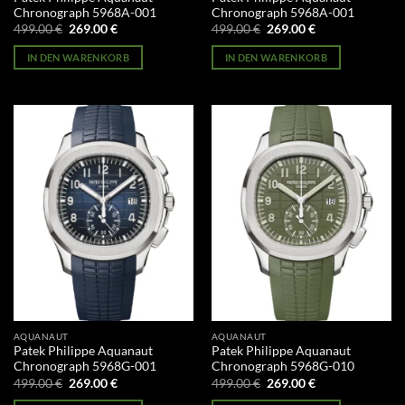
Chronograph 5968A-001
Chronograph 5968A-001
Ursprünglicher
Aktueller
Ursprünglicher
Aktueller
499.00
€
269.00
€
499.00
€
269.00
€
Preis
Preis
Preis
Preis
war:
ist:
war:
ist:
IN DEN WARENKORB
IN DEN WARENKORB
499.00 €
269.00 €.
499.00 €
269.00 €.
AQUANAUT
AQUANAUT
Patek Philippe Aquanaut
Patek Philippe Aquanaut
Chronograph 5968G-001
Chronograph 5968G-010
Ursprünglicher
Aktueller
Ursprünglicher
Aktueller
499.00
€
269.00
€
499.00
€
269.00
€
Preis
Preis
Preis
Preis