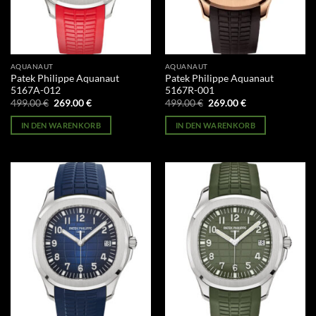
AQUANAUT
AQUANAUT
Patek Philippe Aquanaut
Patek Philippe Aquanaut
5167A-012
5167R-001
Ursprünglicher
Aktueller
Ursprünglicher
Aktueller
499.00
€
269.00
€
499.00
€
269.00
€
Preis
Preis
Preis
Preis
war:
ist:
war:
ist:
IN DEN WARENKORB
IN DEN WARENKORB
499.00 €
269.00 €.
499.00 €
269.00 €.