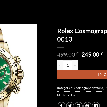
Rolex Cosmograp
0013
Ursprüngl
A
499.00
249.00
€
€
Preis
P
Rolex Cosmograph Daytona 111
war:
is
499.00 €
2
IN 
Kategorien:
Cosmograph daytona
,
R
Marke:
Rolex