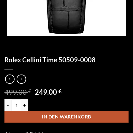
Rolex Cellini Time 50509-0008
Ursprünglicher
Aktueller
499.00
249.00
€
€
Preis
Preis
Rolex Cellini Time 50509-0008 Menge
war:
ist:
499.00 €
249.00 €.
IN DEN WARENKORB