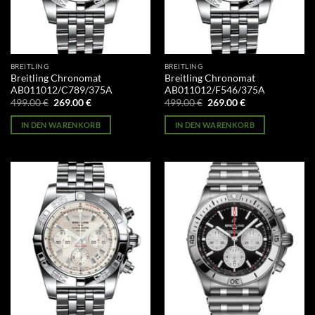
BREITLING
BREITLING
Breitling Chronomat
Breitling Chronomat
AB011012/C789/375A
AB011012/F546/375A
Ursprünglicher
Aktueller
Ursprünglicher
Aktueller
499.00
€
269.00
€
499.00
€
269.00
€
Preis
Preis
Preis
Preis
war:
ist:
war:
ist:
IN DEN WARENKORB
IN DEN WARENKORB
499.00 €
269.00 €.
499.00 €
269.00 €.