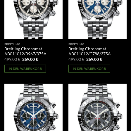
BREITLING
BREITLING
Breitling Chronomat
Breitling Chronomat
AB011012/B967/375A
AB011012/C788/375A
Ursprünglicher
Aktueller
Ursprünglicher
Aktueller
499.00
€
269.00
€
499.00
€
269.00
€
Preis
Preis
Preis
Preis
war:
ist:
war:
ist:
IN DEN WARENKORB
IN DEN WARENKORB
499.00 €
269.00 €.
499.00 €
269.00 €.