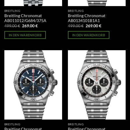
BREITLING
BREITLING
Breitling Chronomat
Breitling Chronomat
AB011012/G684/375A
AB0134101B1A1
Ursprünglicher
Aktueller
Ursprünglicher
Aktueller
499.00
€
269.00
€
499.00
€
269.00
€
Preis
Preis
Preis
Preis
war:
ist:
war:
ist:
IN DEN WARENKORB
IN DEN WARENKORB
499.00 €
269.00 €.
499.00 €
269.00 €.
BREITLING
BREITLING
Breitling Chronomat
Breitling Chronomat