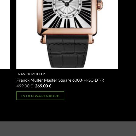
FRANCK MULLER
Franck Muller Master Square 6000-H-SC-DT-R
Ursprünglicher
Aktueller
499.00
€
269.00
€
Preis
Preis
war:
ist:
IN DEN WARENKORB
499.00 €
269.00 €.