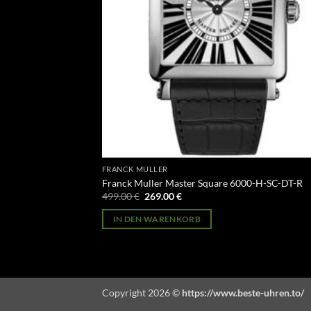
FRANCK MULLER
Franck Muller Master Square 6000-H-SC-DT-R
Ursprünglicher
Aktueller
499.00
€
269.00
€
Preis
Preis
war:
ist:
IN DEN WARENKORB
499.00 €
269.00 €.
Copyright 2026 ©
https://www.beste-uhren.to/