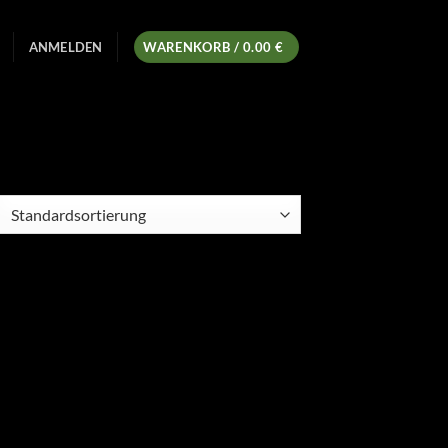
ANMELDEN
WARENKORB /
0.00
€