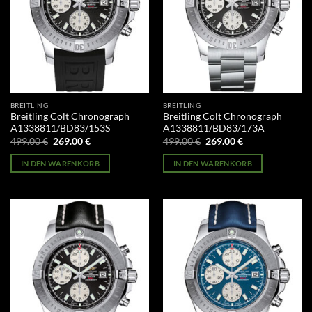
BREITLING
BREITLING
Breitling Colt Chronograph
Breitling Colt Chronograph
A1338811/BD83/153S
A1338811/BD83/173A
Ursprünglicher
Aktueller
Ursprünglicher
Aktueller
499.00
€
269.00
€
499.00
€
269.00
€
Preis
Preis
Preis
Preis
war:
ist:
war:
ist:
IN DEN WARENKORB
IN DEN WARENKORB
499.00 €
269.00 €.
499.00 €
269.00 €.