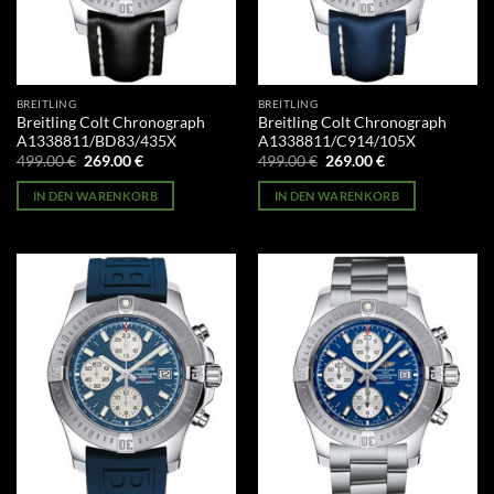
BREITLING
BREITLING
Breitling Colt Chronograph
Breitling Colt Chronograph
A1338811/BD83/435X
A1338811/C914/105X
Ursprünglicher
Aktueller
Ursprünglicher
Aktueller
499.00
€
269.00
€
499.00
€
269.00
€
Preis
Preis
Preis
Preis
war:
ist:
war:
ist:
IN DEN WARENKORB
IN DEN WARENKORB
499.00 €
269.00 €.
499.00 €
269.00 €.