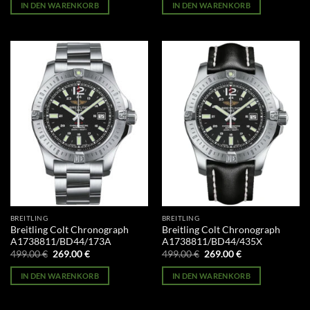
war:
ist:
war:
ist:
IN DEN WARENKORB
IN DEN WARENKORB
499.00 €
269.00 €.
499.00 €
269.00 €.
BREITLING
BREITLING
Breitling Colt Chronograph
Breitling Colt Chronograph
A1738811/BD44/173A
A1738811/BD44/435X
Ursprünglicher
Aktueller
Ursprünglicher
Aktueller
499.00
€
269.00
€
499.00
€
269.00
€
Preis
Preis
Preis
Preis
war:
ist:
war:
ist:
IN DEN WARENKORB
IN DEN WARENKORB
499.00 €
269.00 €.
499.00 €
269.00 €.