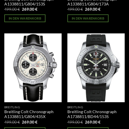
A1338811/G804/153S
A1338811/G804/173A
Ursprünglicher
Aktueller
Ursprünglicher
Aktueller
499.00
€
269.00
€
499.00
€
269.00
€
Preis
Preis
Preis
Preis
war:
ist:
war:
ist:
IN DEN WARENKORB
IN DEN WARENKORB
499.00 €
269.00 €.
499.00 €
269.00 €.
BREITLING
BREITLING
Breitling Colt Chronograph
Breitling Colt Chronograph
A1338811/G804/435X
A1738811/BD44/153S
Ursprünglicher
Aktueller
Ursprünglicher
Aktueller
499.00
€
269.00
€
499.00
€
269.00
€
Preis
Preis
Preis
Preis