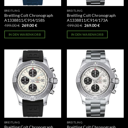
BREITLING
BREITLING
Breitling Colt Chronograph
Breitling Colt Chronograph
A1338811/C914/158S
A1338811/C914/173A
Ursprünglicher
Aktueller
Ursprünglicher
Aktueller
499.00
€
269.00
€
499.00
€
269.00
€
Preis
Preis
Preis
Preis
war:
ist:
war:
ist:
IN DEN WARENKORB
IN DEN WARENKORB
499.00 €
269.00 €.
499.00 €
269.00 €.
BREITLING
BREITLING
Breitling Colt Chronograph
Breitling Colt Chronograph