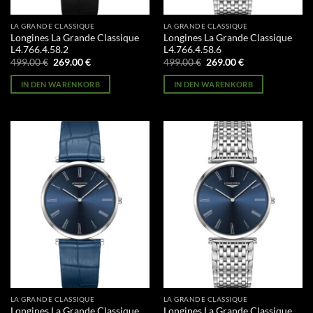
LA GRANDE CLASSIQUE
LA GRANDE CLASSIQUE
Longines La Grande Classique
Longines La Grande Classique
L4.766.4.58.2
L4.766.4.58.6
Ursprünglicher
Aktueller
Ursprünglicher
Aktueller
499.00
€
269.00
€
499.00
€
269.00
€
Preis
Preis
Preis
Preis
war:
ist:
war:
ist:
IN DEN WARENKORB
IN DEN WARENKORB
499.00 €
269.00 €.
499.00 €
269.00 €.
LA GRANDE CLASSIQUE
LA GRANDE CLASSIQUE
Longines La Grande Classique
Longines La Grande Classique