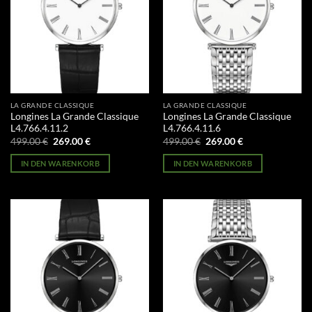
LA GRANDE CLASSIQUE
LA GRANDE CLASSIQUE
Longines La Grande Classique
Longines La Grande Classique
L4.766.4.11.2
L4.766.4.11.6
Ursprünglicher
Aktueller
Ursprünglicher
Aktueller
499.00
€
269.00
€
499.00
€
269.00
€
Preis
Preis
Preis
Preis
war:
ist:
war:
ist:
IN DEN WARENKORB
IN DEN WARENKORB
499.00 €
269.00 €.
499.00 €
269.00 €.