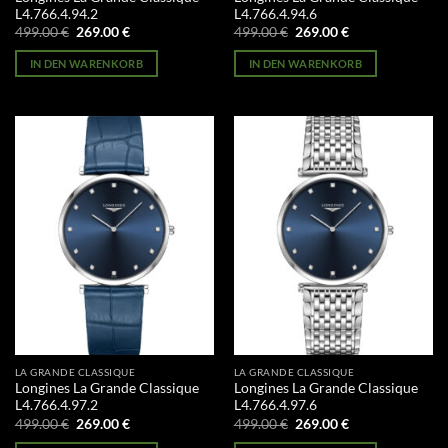
L4.766.4.94.2
L4.766.4.94.6
Ursprünglicher
Aktueller
Ursprünglicher
Aktueller
499.00
€
269.00
€
499.00
€
269.00
€
Preis
Preis
Preis
Preis
war:
ist:
war:
ist:
IN DEN WARENKORB
IN DEN WARENKORB
499.00 €
269.00 €.
499.00 €
269.00 €.
LA GRANDE CLASSIQUE
LA GRANDE CLASSIQUE
Longines La Grande Classique
Longines La Grande Classique
L4.766.4.97.2
L4.766.4.97.6
Ursprünglicher
Aktueller
Ursprünglicher
Aktueller
499.00
€
269.00
€
499.00
€
269.00
€
Preis
Preis
Preis
Preis