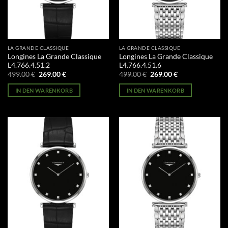
LA GRANDE CLASSIQUE
LA GRANDE CLASSIQUE
Longines La Grande Classique
Longines La Grande Classique
L4.766.4.51.2
L4.766.4.51.6
Ursprünglicher
Aktueller
Ursprünglicher
Aktueller
499.00
€
269.00
€
499.00
€
269.00
€
Preis
Preis
Preis
Preis
war:
ist:
war:
ist:
IN DEN WARENKORB
IN DEN WARENKORB
499.00 €
269.00 €.
499.00 €
269.00 €.