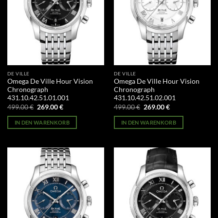
DE VILLE
DE VILLE
Omega De Ville Hour Vision
Omega De Ville Hour Vision
Chronograph
Chronograph
431.10.42.51.01.001
431.10.42.51.02.001
Ursprünglicher
Aktueller
Ursprünglicher
Aktueller
499.00
€
269.00
€
499.00
€
269.00
€
Preis
Preis
Preis
Preis
war:
ist:
war:
ist:
IN DEN WARENKORB
IN DEN WARENKORB
499.00 €
269.00 €.
499.00 €
269.00 €.