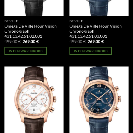
DE VILLE
DE VILLE
Omega De Ville Hour Vision
Omega De Ville Hour Vision
Chronograph
Chronograph
431.13.42.51.02.001
431.13.42.51.03.001
Ursprünglicher
Aktueller
Ursprünglicher
Aktueller
499.00
€
269.00
€
499.00
€
269.00
€
Preis
Preis
Preis
Preis
war:
ist:
war:
ist:
IN DEN WARENKORB
IN DEN WARENKORB
499.00 €
269.00 €.
499.00 €
269.00 €.