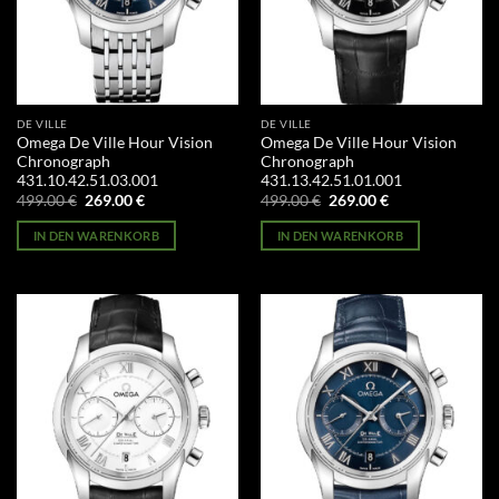
DE VILLE
DE VILLE
Omega De Ville Hour Vision
Omega De Ville Hour Vision
Chronograph
Chronograph
431.10.42.51.03.001
431.13.42.51.01.001
Ursprünglicher
Aktueller
Ursprünglicher
Aktueller
499.00
€
269.00
€
499.00
€
269.00
€
Preis
Preis
Preis
Preis
war:
ist:
war:
ist:
IN DEN WARENKORB
IN DEN WARENKORB
499.00 €
269.00 €.
499.00 €
269.00 €.