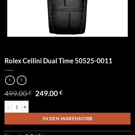
Rolex Cellini Dual Time 50525-0011
Ursprünglicher
Aktueller
499.00
249.00
€
€
Preis
Preis
Rolex Cellini Dual Time 50525-0011 Menge
war:
ist:
499.00 €
249.00 €.
IN DEN WARENKORB