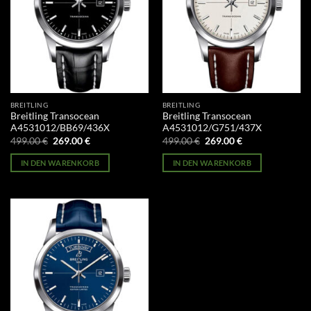
BREITLING
BREITLING
Breitling Transocean
Breitling Transocean
A4531012/BB69/436X
A4531012/G751/437X
Ursprünglicher
Aktueller
Ursprünglicher
Aktueller
499.00
€
269.00
€
499.00
€
269.00
€
Preis
Preis
Preis
Preis
war:
ist:
war:
ist:
IN DEN WARENKORB
IN DEN WARENKORB
499.00 €
269.00 €.
499.00 €
269.00 €.