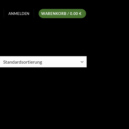
ANMELDEN
WARENKORB /
0.00
€