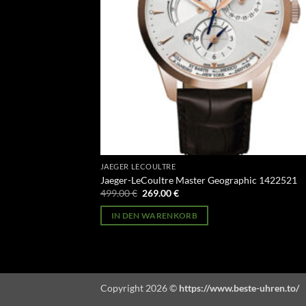
JAEGER LECOULTRE
Jaeger-LeCoultre Master Geographic 1422521
Ursprünglicher
Aktueller
499.00
€
269.00
€
Preis
Preis
war:
ist:
IN DEN WARENKORB
499.00 €
269.00 €.
Copyright 2026 ©
https://www.beste-uhren.to/