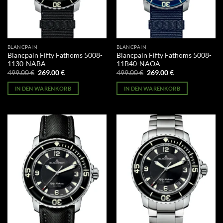
BLANCPAIN
BLANCPAIN
Blancpain Fifty Fathoms 5008-
Blancpain Fifty Fathoms 5008-
1130-NABA
11B40-NAOA
Ursprünglicher
Aktueller
Ursprünglicher
Aktueller
499.00
€
269.00
€
499.00
€
269.00
€
Preis
Preis
Preis
Preis
war:
ist:
war:
ist:
IN DEN WARENKORB
IN DEN WARENKORB
499.00 €
269.00 €.
499.00 €
269.00 €.