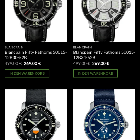
BLANCPAIN
BLANCPAIN
Blancpain Fifty Fathoms 50015-
Blancpain Fifty Fathoms 50015-
12B30-52B
12B34-52B
Ursprünglicher
Aktueller
Ursprünglicher
Aktueller
499.00
€
269.00
€
499.00
€
269.00
€
Preis
Preis
Preis
Preis
war:
ist:
war:
ist:
IN DEN WARENKORB
IN DEN WARENKORB
499.00 €
269.00 €.
499.00 €
269.00 €.