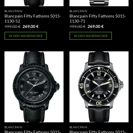
BLANCPAIN
BLANCPAIN
Blancpain Fifty Fathoms 5015-
Blancpain Fifty Fathoms 5015-
1130-52
1130-71
Ursprünglicher
Aktueller
Ursprünglicher
Aktueller
499.00
€
269.00
€
499.00
€
269.00
€
Preis
Preis
Preis
Preis
war:
ist:
war:
ist:
IN DEN WARENKORB
IN DEN WARENKORB
499.00 €
269.00 €.
499.00 €
269.00 €.
BLANCPAIN
BLANCPAIN
Blancpain Fifty Fathoms 5015-
Blancpain Fifty Fathoms 5015-