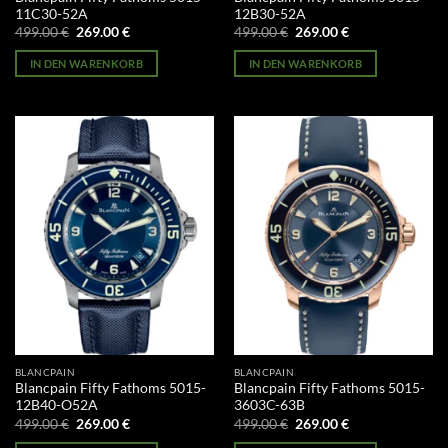
11C30-52A
12B30-52A
Ursprünglicher
Aktueller
Ursprünglicher
Aktueller
499.00
€
269.00
€
499.00
€
269.00
€
Preis
Preis
Preis
Preis
war:
ist:
war:
ist:
IN DEN WARENKORB
IN DEN WARENKORB
499.00 €
269.00 €.
499.00 €
269.00 €.
BLANCPAIN
BLANCPAIN
Blancpain Fifty Fathoms 5015-
Blancpain Fifty Fathoms 5015-
12B40-O52A
3603C-63B
Ursprünglicher
Aktueller
Ursprünglicher
Aktueller
499.00
€
269.00
€
499.00
€
269.00
€
Preis
Preis
Preis
Preis