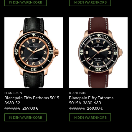
war:
ist:
war:
ist:
IN DEN WARENKORB
IN DEN WARENKORB
499.00 €
269.00 €.
499.00 €
269.00 €.
BLANCPAIN
BLANCPAIN
Blancpain Fifty Fathoms 5015-
Blancpain Fifty Fathoms
3630-52
5015A-3630-63B
Ursprünglicher
Aktueller
Ursprünglicher
Aktueller
499.00
€
269.00
€
499.00
€
269.00
€
Preis
Preis
Preis
Preis
war:
ist:
war:
ist:
IN DEN WARENKORB
IN DEN WARENKORB
499.00 €
269.00 €.
499.00 €
269.00 €.