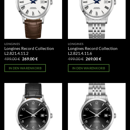
LONGINES
LONGINES
Longines Record Collection
Longines Record Collection
L2.821.4.11.2
L2.821.4.11.6
Ursprünglicher
Aktueller
Ursprünglicher
Aktueller
499.00
€
269.00
€
499.00
€
269.00
€
Preis
Preis
Preis
Preis
war:
ist:
war:
ist:
IN DEN WARENKORB
IN DEN WARENKORB
499.00 €
269.00 €.
499.00 €
269.00 €.