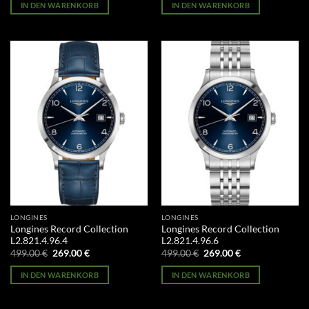
war:
ist:
war:
ist:
IN DEN WARENKORB
IN DEN WARENKORB
499.00 €
269.00 €.
499.00 €
269.00 €.
LONGINES
LONGINES
Longines Record Collection
Longines Record Collection
L2.821.4.96.4
L2.821.4.96.6
Ursprünglicher
Aktueller
Ursprünglicher
Aktueller
499.00
€
269.00
€
499.00
€
269.00
€
Preis
Preis
Preis
Preis
war:
ist:
war:
ist:
IN DEN WARENKORB
IN DEN WARENKORB
499.00 €
269.00 €.
499.00 €
269.00 €.