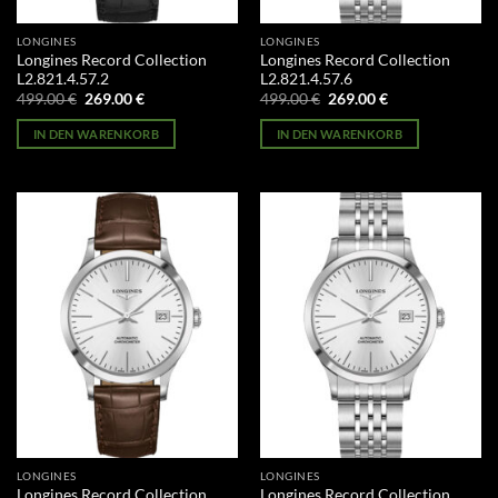
LONGINES
LONGINES
Longines Record Collection
Longines Record Collection
L2.821.4.57.2
L2.821.4.57.6
Ursprünglicher
Aktueller
Ursprünglicher
Aktueller
499.00
€
269.00
€
499.00
€
269.00
€
Preis
Preis
Preis
Preis
war:
ist:
war:
ist:
IN DEN WARENKORB
IN DEN WARENKORB
499.00 €
269.00 €.
499.00 €
269.00 €.
LONGINES
LONGINES
Longines Record Collection
Longines Record Collection