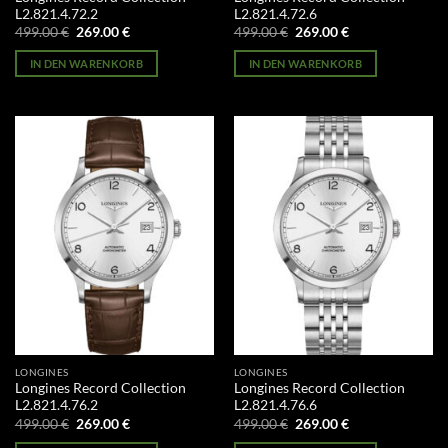
L2.821.4.72.2
L2.821.4.72.6
Ursprünglicher
Aktueller
Ursprünglicher
Aktueller
499.00
€
269.00
€
499.00
€
269.00
€
Preis
Preis
Preis
Preis
war:
ist:
war:
ist:
IN DEN WARENKORB
IN DEN WARENKORB
499.00 €
269.00 €.
499.00 €
269.00 €.
LONGINES
LONGINES
Longines Record Collection
Longines Record Collection
L2.821.4.76.2
L2.821.4.76.6
Ursprünglicher
Aktueller
Ursprünglicher
Aktueller
499.00
€
269.00
€
499.00
€
269.00
€
Preis
Preis
Preis
Preis