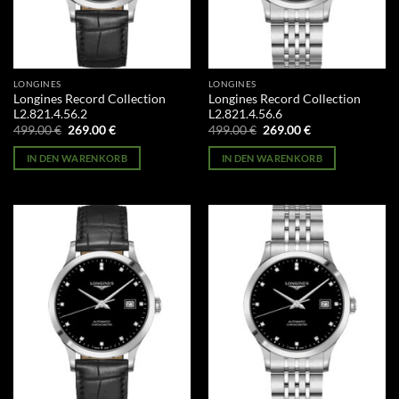
LONGINES
LONGINES
Longines Record Collection
Longines Record Collection
L2.821.4.56.2
L2.821.4.56.6
Ursprünglicher
Aktueller
Ursprünglicher
Aktueller
499.00
€
269.00
€
499.00
€
269.00
€
Preis
Preis
Preis
Preis
war:
ist:
war:
ist:
IN DEN WARENKORB
IN DEN WARENKORB
499.00 €
269.00 €.
499.00 €
269.00 €.