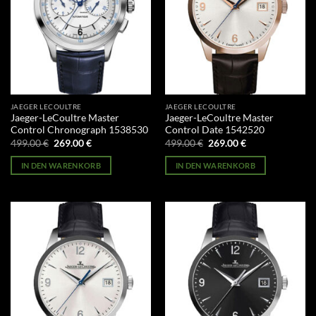
JAEGER LECOULTRE
JAEGER LECOULTRE
Jaeger-LeCoultre Master
Jaeger-LeCoultre Master
Control Chronograph 1538530
Control Date 1542520
Ursprünglicher
Aktueller
Ursprünglicher
Aktueller
499.00
€
269.00
€
499.00
€
269.00
€
Preis
Preis
Preis
Preis
war:
ist:
war:
ist:
IN DEN WARENKORB
IN DEN WARENKORB
499.00 €
269.00 €.
499.00 €
269.00 €.