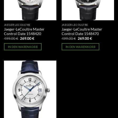
JAEGER LECOULTRE
JAEGER LECOULTRE
Jaeger-LeCoultre Master
Jaeger-LeCoultre Master
Control Date 1548420
Control Date 1548470
Ursprünglicher
Aktueller
Ursprünglicher
Aktueller
499.00
€
269.00
€
499.00
€
269.00
€
Preis
Preis
Preis
Preis
war:
ist:
war:
ist:
IN DEN WARENKORB
IN DEN WARENKORB
499.00 €
269.00 €.
499.00 €
269.00 €.