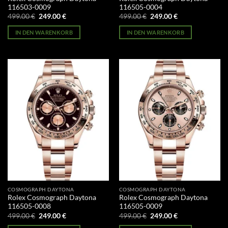
116503-0009
116505-0004
Ursprünglicher
Aktueller
Ursprünglicher
Aktueller
499.00
€
249.00
€
499.00
€
249.00
€
Preis
Preis
Preis
Preis
war:
ist:
war:
ist:
IN DEN WARENKORB
IN DEN WARENKORB
499.00 €
249.00 €.
499.00 €
249.00 €.
COSMOGRAPH DAYTONA
COSMOGRAPH DAYTONA
Rolex Cosmograph Daytona
Rolex Cosmograph Daytona
116505-0008
116505-0009
Ursprünglicher
Aktueller
Ursprünglicher
Aktueller
499.00
€
249.00
€
499.00
€
249.00
€
Preis
Preis
Preis
Preis