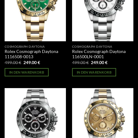
COSMOGRAPH DAYTONA
COSMOGRAPH DAYTONA
Rolex Cosmograph Daytona
Rolex Cosmograph Daytona
1116508-0013
116500LN-0001
Ursprünglicher
Aktueller
Ursprünglicher
Aktueller
499.00
€
249.00
€
499.00
€
249.00
€
Preis
Preis
Preis
Preis
war:
ist:
war:
ist:
IN DEN WARENKORB
IN DEN WARENKORB
499.00 €
249.00 €.
499.00 €
249.00 €.