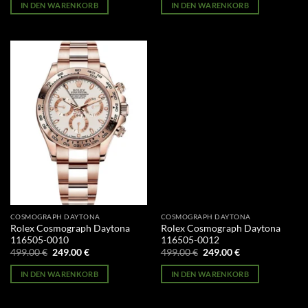
war:
ist:
war:
ist:
IN DEN WARENKORB
IN DEN WARENKORB
499.00 €
249.00 €.
499.00 €
249.00 €.
COSMOGRAPH DAYTONA
COSMOGRAPH DAYTONA
Rolex Cosmograph Daytona
Rolex Cosmograph Daytona
116505-0010
116505-0012
Ursprünglicher
Aktueller
Ursprünglicher
Aktueller
499.00
€
249.00
€
499.00
€
249.00
€
Preis
Preis
Preis
Preis
war:
ist:
war:
ist:
IN DEN WARENKORB
IN DEN WARENKORB
499.00 €
249.00 €.
499.00 €
249.00 €.