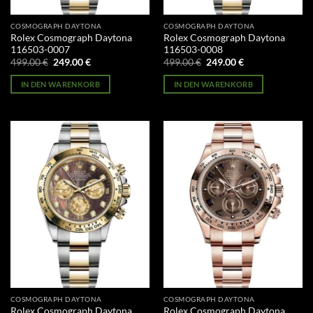
COSMOGRAPH DAYTONA
COSMOGRAPH DAYTONA
Rolex Cosmograph Daytona
Rolex Cosmograph Daytona
116503-0007
116503-0008
Ursprünglicher
Aktueller
Ursprünglicher
Aktueller
499.00
€
249.00
€
499.00
€
249.00
€
Preis
Preis
Preis
Preis
war:
ist:
war:
ist:
IN DEN WARENKORB
IN DEN WARENKORB
499.00 €
249.00 €.
499.00 €
249.00 €.
COSMOGRAPH DAYTONA
COSMOGRAPH DAYTONA
Rolex Cosmograph Daytona
Rolex Cosmograph Daytona