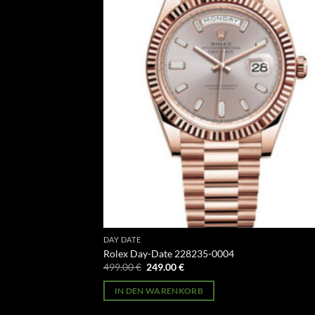
DAY DATE
Rolex Day-Date 228235-0004
Ursprünglicher
Aktueller
499.00
€
249.00
€
Preis
Preis
war:
ist:
IN DEN WARENKORB
499.00 €
249.00 €.