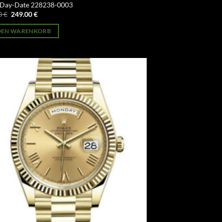
 Day-Date 228238-0003
Ursprünglicher
Aktueller
0
€
249.00
€
Preis
Preis
war:
ist:
 DEN WARENKORB
499.00 €
249.00 €.