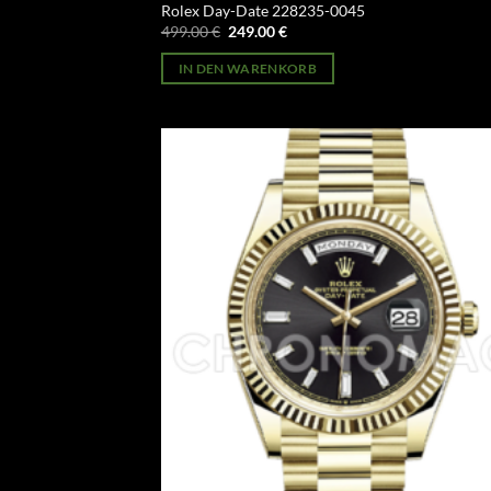
Rolex Day-Date 228235-0045
Ursprünglicher
Aktueller
499.00
€
249.00
€
Preis
Preis
war:
ist:
IN DEN WARENKORB
499.00 €
249.00 €.