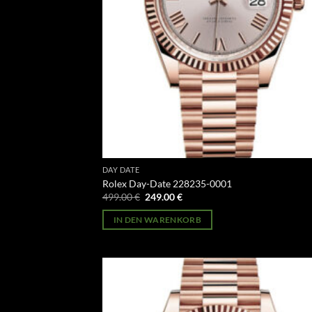
DAY DATE
Rolex Day-Date 228235-0001
Ursprünglicher
Aktueller
499.00
€
249.00
€
Preis
Preis
war:
ist:
IN DEN WARENKORB
499.00 €
249.00 €.