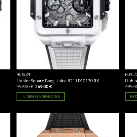
HUBLOT
HUBLO
Hublot Square Bang Unico 821.HX.0170.RX
Hublo
Ursprünglicher
Aktueller
499.00
€
269.00
€
499.0
Preis
Preis
war:
ist:
IN DEN WARENKORB
IN
499.00 €
269.00 €.