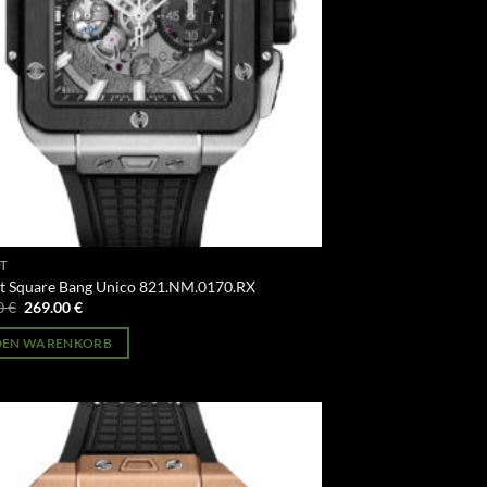
T
t Square Bang Unico 821.NM.0170.RX
Ursprünglicher
Aktueller
0
€
269.00
€
Preis
Preis
war:
ist:
 DEN WARENKORB
499.00 €
269.00 €.