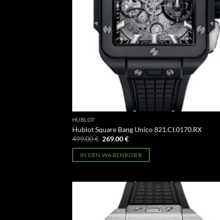
HUBLOT
Hublot Square Bang Unico 821.CI.0170.RX
Ursprünglicher
Aktueller
499.00
€
269.00
€
Preis
Preis
war:
ist:
IN DEN WARENKORB
499.00 €
269.00 €.