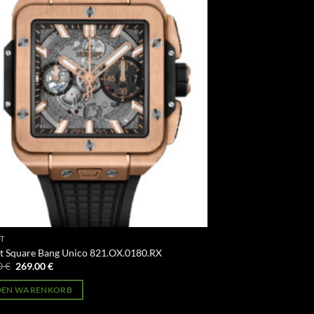
T
t Square Bang Unico 821.OX.0180.RX
Ursprünglicher
Aktueller
0
€
269.00
€
Preis
Preis
war:
ist:
 DEN WARENKORB
499.00 €
269.00 €.