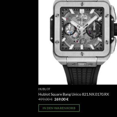
HUBLOT
Hublot Square Bang Unico 821.NX.0170.RX
Ursprünglicher
Aktueller
499.00
€
269.00
€
Preis
Preis
war:
ist:
IN DEN WARENKORB
499.00 €
269.00 €.