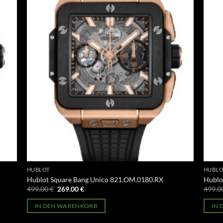
HUBLOT
HUBLO
Hublot Square Bang Unico 821.OM.0180.RX
Hublo
Ursprünglicher
Aktueller
499.00
€
269.00
€
499.0
Preis
Preis
war:
ist:
IN DEN WARENKORB
IN
499.00 €
269.00 €.