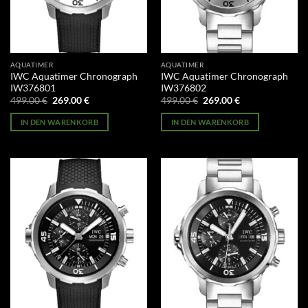
AQUATIMER
AQUATIMER
IWC Aquatimer Chronograph
IWC Aquatimer Chronograph
IW376801
IW376802
Ursprünglicher
Aktueller
Ursprünglicher
Aktueller
499.00
€
269.00
€
499.00
€
269.00
€
Preis
Preis
Preis
Preis
war:
ist:
war:
ist:
IN DEN WARENKORB
IN DEN WARENKORB
499.00 €
269.00 €.
499.00 €
269.00 €.