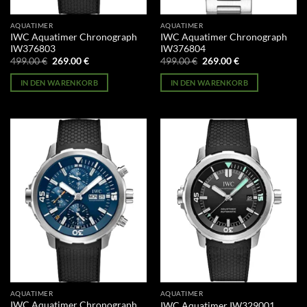
AQUATIMER
AQUATIMER
IWC Aquatimer Chronograph
IWC Aquatimer Chronograph
IW376803
IW376804
Ursprünglicher
Aktueller
Ursprünglicher
Aktueller
499.00
€
269.00
€
499.00
€
269.00
€
Preis
Preis
Preis
Preis
war:
ist:
war:
ist:
IN DEN WARENKORB
IN DEN WARENKORB
499.00 €
269.00 €.
499.00 €
269.00 €.
AQUATIMER
AQUATIMER
IWC Aquatimer Chronograph
IWC Aquatimer IW329001