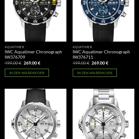
AQUATIMER
AQUATIMER
IWC Aquatimer Chronograph
IWC Aquatimer Chronograph
IW376709
IW376711
Ursprünglicher
Aktueller
Ursprünglicher
Aktueller
499.00
€
269.00
€
499.00
€
269.00
€
Preis
Preis
Preis
Preis
war:
ist:
war:
ist:
IN DEN WARENKORB
IN DEN WARENKORB
499.00 €
269.00 €.
499.00 €
269.00 €.