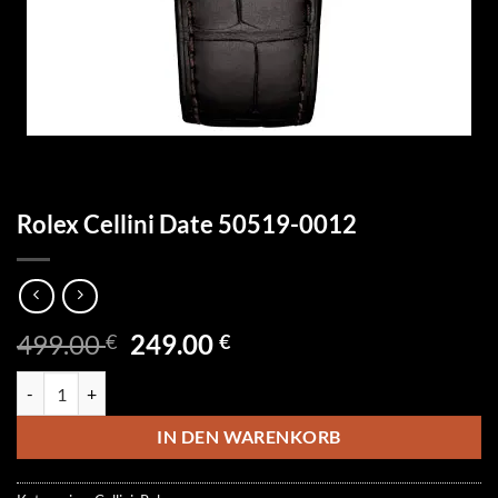
Rolex Cellini Date 50519-0012
Ursprünglicher
Aktueller
499.00
249.00
€
€
Preis
Preis
Rolex Cellini Date 50519-0012 Menge
war:
ist:
499.00 €
249.00 €.
IN DEN WARENKORB