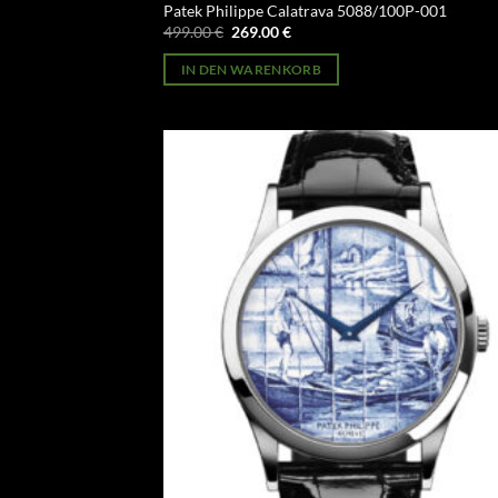
Patek Philippe Calatrava 5088/100P-001
Ursprünglicher
Aktueller
499.00
€
269.00
€
Preis
Preis
war:
ist:
IN DEN WARENKORB
499.00 €
269.00 €.