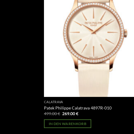
CALATRAVA
Patek Philippe Calatrava 4897R-010
Ursprünglicher
Aktueller
499.00
€
269.00
€
Preis
Preis
war:
ist:
IN DEN WARENKORB
499.00 €
269.00 €.