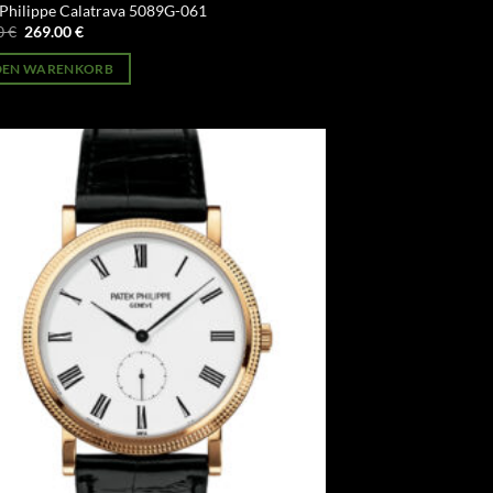
 Philippe Calatrava 5089G-061
Ursprünglicher
Aktueller
0
€
269.00
€
Preis
Preis
war:
ist:
 DEN WARENKORB
499.00 €
269.00 €.