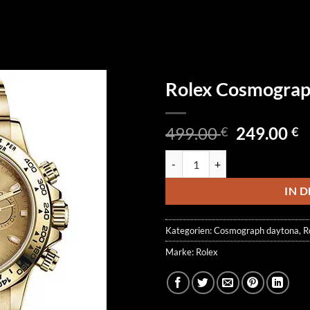
Rolex Cosmogra
Ursprüngl
A
499.00
249.00
€
€
Preis
P
Rolex Cosmograph Daytona 116
war:
is
499.00 €
2
IN 
Kategorien:
Cosmograph daytona
,
R
Marke:
Rolex