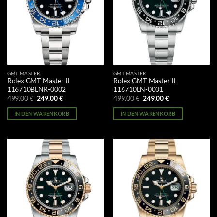
GMT MASTER
GMT MASTER
Rolex GMT-Master II
Rolex GMT-Master II
116710BLNR-0002
116710LN-0001
Ursprünglicher
Aktueller
Ursprünglicher
Aktueller
499.00
€
249.00
€
499.00
€
249.00
€
Preis
Preis
Preis
Preis
war:
ist:
war:
ist:
IN DEN WARENKORB
IN DEN WARENKORB
499.00 €
249.00 €.
499.00 €
249.00 €.