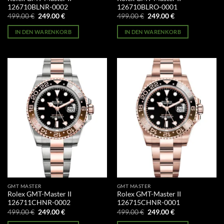
126710BLNR-0002
126710BLRO-0001
Ursprünglicher
Aktueller
Ursprünglicher
Aktueller
499.00
€
249.00
€
499.00
€
249.00
€
Preis
Preis
Preis
Preis
war:
ist:
war:
ist:
IN DEN WARENKORB
IN DEN WARENKORB
499.00 €
249.00 €.
499.00 €
249.00 €.
GMT MASTER
GMT MASTER
Rolex GMT-Master II
Rolex GMT-Master II
126711CHNR-0002
126715CHNR-0001
Ursprünglicher
Aktueller
Ursprünglicher
Aktueller
499.00
€
249.00
€
499.00
€
249.00
€
Preis
Preis
Preis
Preis