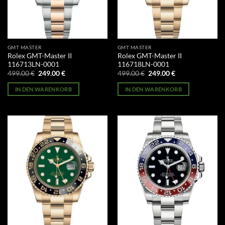
GMT MASTER
GMT MASTER
Rolex GMT-Master II
Rolex GMT-Master II
116713LN-0001
116718LN-0001
Ursprünglicher
Aktueller
Ursprünglicher
Aktueller
499.00
€
249.00
€
499.00
€
249.00
€
Preis
Preis
Preis
Preis
war:
ist:
war:
ist:
IN DEN WARENKORB
IN DEN WARENKORB
499.00 €
249.00 €.
499.00 €
249.00 €.