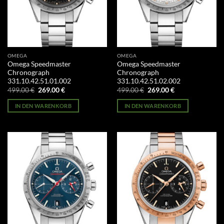
OMEGA
OMEGA
Omega Speedmaster
Omega Speedmaster
Chronograph
Chronograph
331.10.42.51.01.002
331.10.42.51.02.002
Ursprünglicher
Aktueller
Ursprünglicher
Aktueller
499.00
€
269.00
€
499.00
€
269.00
€
Preis
Preis
Preis
Preis
war:
ist:
war:
ist:
IN DEN WARENKORB
IN DEN WARENKORB
499.00 €
269.00 €.
499.00 €
269.00 €.