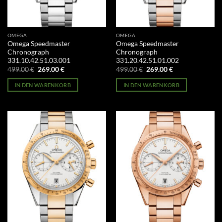
OMEGA
OMEGA
Omega Speedmaster
Omega Speedmaster
Chronograph
Chronograph
331.10.42.51.03.001
331.20.42.51.01.002
Ursprünglicher
Aktueller
Ursprünglicher
Aktueller
499.00
€
269.00
€
499.00
€
269.00
€
Preis
Preis
Preis
Preis
war:
ist:
war:
ist:
IN DEN WARENKORB
IN DEN WARENKORB
499.00 €
269.00 €.
499.00 €
269.00 €.