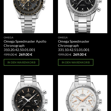
OMEGA
OMEGA
Omega Speedmaster Apollo
Omega Speedmaster
Chronograph
Chronograph
310.20.42.50.01.001
331.10.42.51.01.001
Ursprünglicher
Aktueller
Ursprünglicher
Aktueller
499.00
€
269.00
€
499.00
€
269.00
€
Preis
Preis
Preis
Preis
war:
ist:
war:
ist:
IN DEN WARENKORB
IN DEN WARENKORB
499.00 €
269.00 €.
499.00 €
269.00 €.