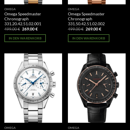
OMEGA
OMEGA
Omega Speedmaster
Omega Speedmaster
Chronograph
Chronograph
331.20.42.51.02.001
331.50.42.51.02.002
Ursprünglicher
Aktueller
Ursprünglicher
Aktueller
499.00
€
269.00
€
499.00
€
269.00
€
Preis
Preis
Preis
Preis
war:
ist:
war:
ist:
IN DEN WARENKORB
IN DEN WARENKORB
499.00 €
269.00 €.
499.00 €
269.00 €.
OMEGA
OMEGA