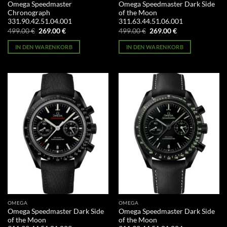
Omega Speedmaster
Omega Speedmaster Dark Side
Chronograph
of the Moon
331.90.42.51.04.001
311.63.44.51.06.001
Ursprünglicher
Aktueller
Ursprünglicher
Aktueller
499.00
€
269.00
€
499.00
€
269.00
€
Preis
Preis
Preis
Preis
war:
ist:
war:
ist:
IN DEN WARENKORB
IN DEN WARENKORB
499.00 €
269.00 €.
499.00 €
269.00 €.
OMEGA
OMEGA
Omega Speedmaster Dark Side
Omega Speedmaster Dark Side
of the Moon
of the Moon