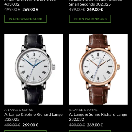
403.032
Small Seconds 302.025
Ursprünglicher
Aktueller
Ursprünglicher
Aktueller
499.00
€
269.00
€
499.00
€
269.00
€
Preis
Preis
Preis
Preis
war:
ist:
war:
ist:
IN DEN WARENKORB
IN DEN WARENKORB
499.00 €
269.00 €.
499.00 €
269.00 €.
A. LANGE & SOHNE
A. LANGE & SOHNE
A. Lange & Sohne Richard Lange
A. Lange & Sohne Richard Lange
232.025
232.032
Ursprünglicher
Aktueller
Ursprünglicher
Aktueller
499.00
€
269.00
€
499.00
€
269.00
€
Preis
Preis
Preis
Preis