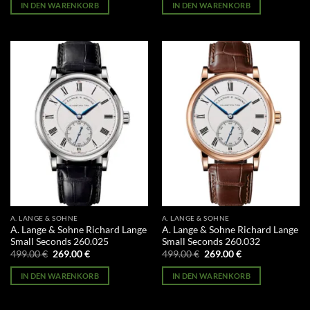
war:
ist:
war:
ist:
IN DEN WARENKORB
IN DEN WARENKORB
499.00 €
269.00 €.
499.00 €
269.00 €.
A. LANGE & SOHNE
A. LANGE & SOHNE
A. Lange & Sohne Richard Lange
A. Lange & Sohne Richard Lange
Small Seconds 260.025
Small Seconds 260.032
Ursprünglicher
Aktueller
Ursprünglicher
Aktueller
499.00
€
269.00
€
499.00
€
269.00
€
Preis
Preis
Preis
Preis
war:
ist:
war:
ist:
IN DEN WARENKORB
IN DEN WARENKORB
499.00 €
269.00 €.
499.00 €
269.00 €.