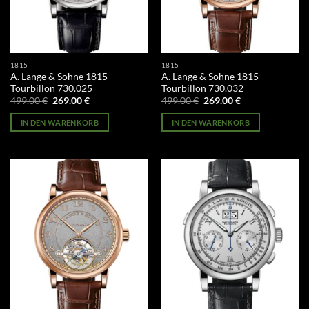
1815
1815
A. Lange & Sohne 1815
A. Lange & Sohne 1815
Tourbillon 730.025
Tourbillon 730.032
Ursprünglicher
Aktueller
Ursprünglicher
Aktueller
499.00
€
269.00
€
499.00
€
269.00
€
Preis
Preis
Preis
Preis
war:
ist:
war:
ist:
IN DEN WARENKORB
IN DEN WARENKORB
499.00 €
269.00 €.
499.00 €
269.00 €.