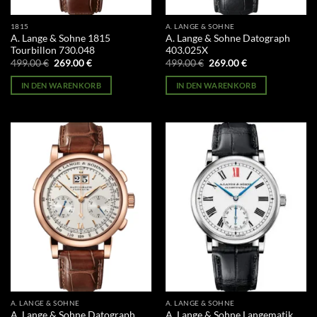
1815
A. LANGE & SOHNE
A. Lange & Sohne 1815
A. Lange & Sohne Datograph
Tourbillon 730.048
403.025X
Ursprünglicher
Aktueller
Ursprünglicher
Aktueller
499.00
€
269.00
€
499.00
€
269.00
€
Preis
Preis
Preis
Preis
war:
ist:
war:
ist:
IN DEN WARENKORB
IN DEN WARENKORB
499.00 €
269.00 €.
499.00 €
269.00 €.
A. LANGE & SOHNE
A. LANGE & SOHNE
A. Lange & Sohne Datograph
A. Lange & Sohne Langematik