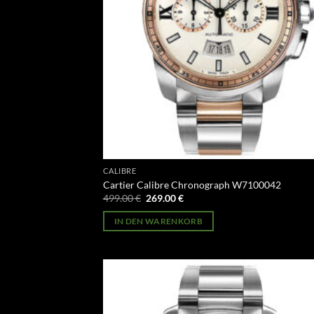
CALIBRE
Cartier Calibre Chronograph W7100042
Ursprünglicher
Aktueller
499.00
€
269.00
€
Preis
Preis
war:
ist:
IN DEN WARENKORB
499.00 €
269.00 €.