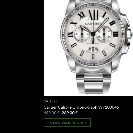
CALIBRE
Cartier Calibre Chronograph W7100045
Ursprünglicher
Aktueller
499.00
€
269.00
€
Preis
Preis
war:
ist:
IN DEN WARENKORB
499.00 €
269.00 €.