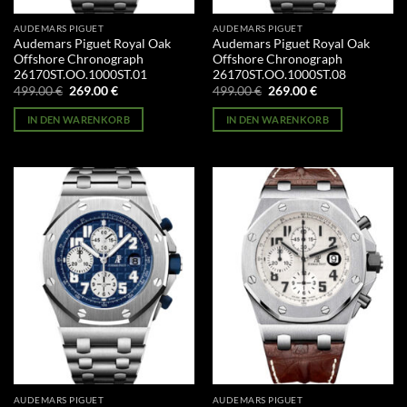
AUDEMARS PIGUET
AUDEMARS PIGUET
Audemars Piguet Royal Oak
Audemars Piguet Royal Oak
Offshore Chronograph
Offshore Chronograph
26170ST.OO.1000ST.01
26170ST.OO.1000ST.08
Ursprünglicher
Aktueller
Ursprünglicher
Aktueller
499.00
€
269.00
€
499.00
€
269.00
€
Preis
Preis
Preis
Preis
war:
ist:
war:
ist:
IN DEN WARENKORB
IN DEN WARENKORB
499.00 €
269.00 €.
499.00 €
269.00 €.
AUDEMARS PIGUET
AUDEMARS PIGUET