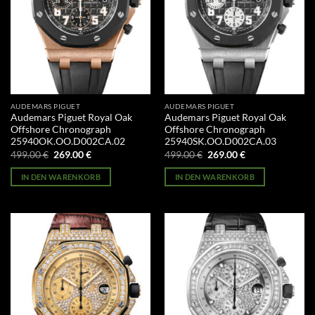
AUDEMARS PIGUET
AUDEMARS PIGUET
Audemars Piguet Royal Oak
Audemars Piguet Royal Oak
Offshore Chronograph
Offshore Chronograph
25940OK.OO.D002CA.02
25940SK.OO.D002CA.03
Ursprünglicher
Aktueller
Ursprünglicher
Aktueller
499.00
€
269.00
€
499.00
€
269.00
€
Preis
Preis
Preis
Preis
war:
ist:
war:
ist:
IN DEN WARENKORB
IN DEN WARENKORB
499.00 €
269.00 €.
499.00 €
269.00 €.