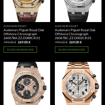
AUDEMARS PIGUET
AUDEMARS PIGUET
Audemars Piguet Royal Oak
Audemars Piguet Royal Oak
Offshore Chronograph
Offshore Chronograph
26067BA.ZZ.D088CR.01
26067BC.ZZ.D002CR.01
Ursprünglicher
Aktueller
Ursprünglicher
Aktueller
499.00
€
269.00
€
499.00
€
269.00
€
Preis
Preis
Preis
Preis
war:
ist:
war:
ist:
IN DEN WARENKORB
IN DEN WARENKORB
499.00 €
269.00 €.
499.00 €
269.00 €.