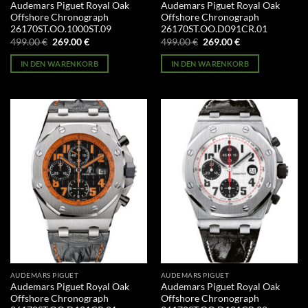
Audemars Piguet Royal Oak
Audemars Piguet Royal Oak
Offshore Chronograph
Offshore Chronograph
26170ST.OO.1000ST.09
26170ST.OO.D091CR.01
Ursprünglicher
Aktueller
Ursprünglicher
Aktueller
499.00
€
269.00
€
499.00
€
269.00
€
Preis
Preis
Preis
Preis
war:
ist:
war:
ist:
IN DEN WARENKORB
IN DEN WARENKORB
499.00 €
269.00 €.
499.00 €
269.00 €.
AUDEMARS PIGUET
AUDEMARS PIGUET
Audemars Piguet Royal Oak
Audemars Piguet Royal Oak
Offshore Chronograph
Offshore Chronograph