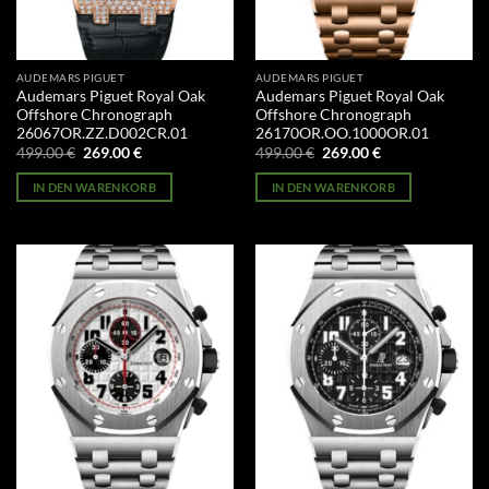
AUDEMARS PIGUET
AUDEMARS PIGUET
Audemars Piguet Royal Oak
Audemars Piguet Royal Oak
Offshore Chronograph
Offshore Chronograph
26067OR.ZZ.D002CR.01
26170OR.OO.1000OR.01
Ursprünglicher
Aktueller
Ursprünglicher
Aktueller
499.00
€
269.00
€
499.00
€
269.00
€
Preis
Preis
Preis
Preis
war:
ist:
war:
ist:
IN DEN WARENKORB
IN DEN WARENKORB
499.00 €
269.00 €.
499.00 €
269.00 €.