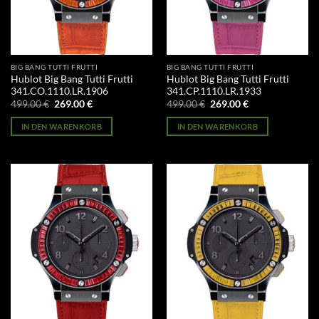
BIG BANG TUTTI FRUTTI
BIG BANG TUTTI FRUTTI
Hublot Big Bang Tutti Frutti
Hublot Big Bang Tutti Frutti
341.CO.1110.LR.1906
341.CP.1110.LR.1933
Ursprünglicher
Aktueller
Ursprünglicher
Aktueller
499.00
€
269.00
€
499.00
€
269.00
€
Preis
Preis
Preis
Preis
war:
ist:
war:
ist:
IN DEN WARENKORB
IN DEN WARENKORB
499.00 €
269.00 €.
499.00 €
269.00 €.