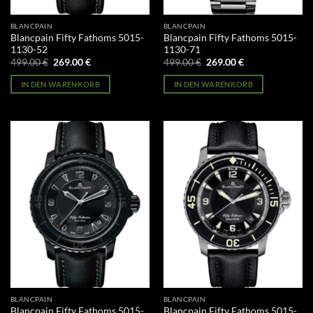
BLANCPAIN
BLANCPAIN
Blancpain Fifty Fathoms 5015-
Blancpain Fifty Fathoms 5015-
1130-52
1130-71
Ursprünglicher
Aktueller
Ursprünglicher
Aktueller
499.00
€
269.00
€
499.00
€
269.00
€
Preis
Preis
Preis
Preis
war:
ist:
war:
ist:
IN DEN WARENKORB
IN DEN WARENKORB
499.00 €
269.00 €.
499.00 €
269.00 €.
BLANCPAIN
BLANCPAIN
Blancpain Fifty Fathoms 5015-
Blancpain Fifty Fathoms 5015-