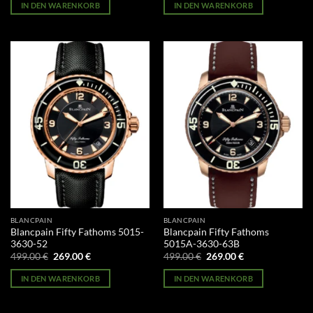
war:
ist:
war:
ist:
IN DEN WARENKORB
IN DEN WARENKORB
499.00 €
269.00 €.
499.00 €
269.00 €.
BLANCPAIN
BLANCPAIN
Blancpain Fifty Fathoms 5015-
Blancpain Fifty Fathoms
3630-52
5015A-3630-63B
Ursprünglicher
Aktueller
Ursprünglicher
Aktueller
499.00
€
269.00
€
499.00
€
269.00
€
Preis
Preis
Preis
Preis
war:
ist:
war:
ist:
IN DEN WARENKORB
IN DEN WARENKORB
499.00 €
269.00 €.
499.00 €
269.00 €.