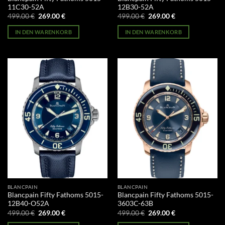
11C30-52A
12B30-52A
Ursprünglicher
Aktueller
Ursprünglicher
Aktueller
499.00
€
269.00
€
499.00
€
269.00
€
Preis
Preis
Preis
Preis
war:
ist:
war:
ist:
IN DEN WARENKORB
IN DEN WARENKORB
499.00 €
269.00 €.
499.00 €
269.00 €.
BLANCPAIN
BLANCPAIN
Blancpain Fifty Fathoms 5015-
Blancpain Fifty Fathoms 5015-
12B40-O52A
3603C-63B
Ursprünglicher
Aktueller
Ursprünglicher
Aktueller
499.00
€
269.00
€
499.00
€
269.00
€
Preis
Preis
Preis
Preis