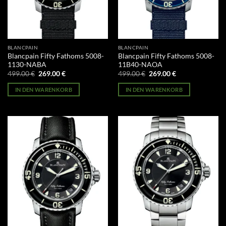
BLANCPAIN
BLANCPAIN
Blancpain Fifty Fathoms 5008-
Blancpain Fifty Fathoms 5008-
1130-NABA
11B40-NAOA
Ursprünglicher
Aktueller
Ursprünglicher
Aktueller
499.00
€
269.00
€
499.00
€
269.00
€
Preis
Preis
Preis
Preis
war:
ist:
war:
ist:
IN DEN WARENKORB
IN DEN WARENKORB
499.00 €
269.00 €.
499.00 €
269.00 €.