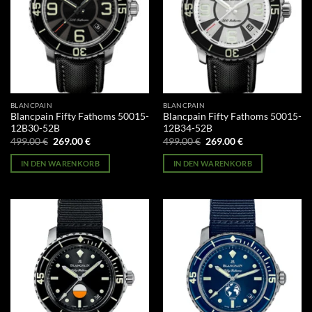
BLANCPAIN
BLANCPAIN
Blancpain Fifty Fathoms 50015-
Blancpain Fifty Fathoms 50015-
12B30-52B
12B34-52B
Ursprünglicher
Aktueller
Ursprünglicher
Aktueller
499.00
€
269.00
€
499.00
€
269.00
€
Preis
Preis
Preis
Preis
war:
ist:
war:
ist:
IN DEN WARENKORB
IN DEN WARENKORB
499.00 €
269.00 €.
499.00 €
269.00 €.