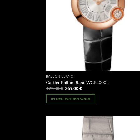
BALLON BLANC
Cartier Ballon Blanc WGBL0002
Ursprünglicher
Aktueller
499.00
€
269.00
€
Preis
Preis
war:
ist:
IN DEN WARENKORB
499.00 €
269.00 €.