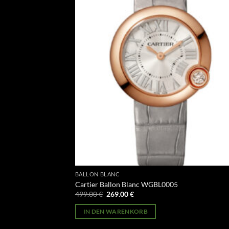
BALLON BLANC
Cartier Ballon Blanc WGBL0005
Ursprünglicher
Aktueller
499.00
€
269.00
€
Preis
Preis
war:
ist:
IN DEN WARENKORB
499.00 €
269.00 €.