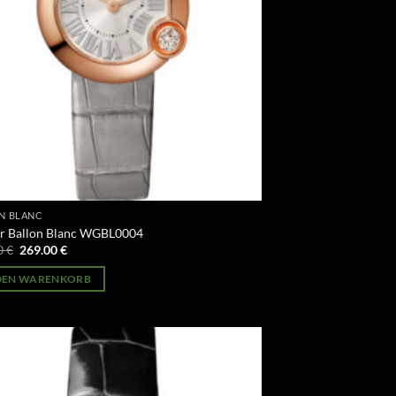
N BLANC
er Ballon Blanc WGBL0004
Ursprünglicher
Aktueller
0
€
269.00
€
Preis
Preis
war:
ist:
 DEN WARENKORB
499.00 €
269.00 €.