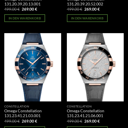
131.20.39.20.13.001
131.20.39.20.52.002
Ursprünglicher
Aktueller
Ursprünglicher
Aktueller
499.00
€
269.00
€
499.00
€
269.00
€
Preis
Preis
Preis
Preis
war:
ist:
war:
ist:
IN DEN WARENKORB
IN DEN WARENKORB
499.00 €
269.00 €.
499.00 €
269.00 €.
CONSTELLATION
CONSTELLATION
Omega Constellation
Omega Constellation
131.23.41.21.03.001
131.23.41.21.06.001
Ursprünglicher
Aktueller
Ursprünglicher
Aktueller
499.00
€
269.00
€
499.00
€
269.00
€
Preis
Preis
Preis
Preis