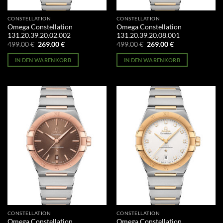
CONSTELLATION
CONSTELLATION
Omega Constellation
Omega Constellation
131.20.39.20.02.002
131.20.39.20.08.001
Ursprünglicher
Aktueller
Ursprünglicher
Aktueller
499.00
€
269.00
€
499.00
€
269.00
€
Preis
Preis
Preis
Preis
war:
ist:
war:
ist:
IN DEN WARENKORB
IN DEN WARENKORB
499.00 €
269.00 €.
499.00 €
269.00 €.
CONSTELLATION
CONSTELLATION
Omega Constellation
Omega Constellation