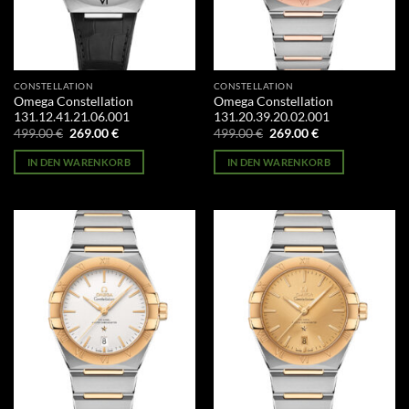
CONSTELLATION
CONSTELLATION
Omega Constellation
Omega Constellation
131.12.41.21.06.001
131.20.39.20.02.001
Ursprünglicher
Aktueller
Ursprünglicher
Aktueller
499.00
€
269.00
€
499.00
€
269.00
€
Preis
Preis
Preis
Preis
war:
ist:
war:
ist:
IN DEN WARENKORB
IN DEN WARENKORB
499.00 €
269.00 €.
499.00 €
269.00 €.