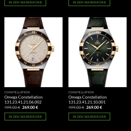
war:
ist:
war:
ist:
IN DEN WARENKORB
IN DEN WARENKORB
499.00 €
269.00 €.
499.00 €
269.00 €.
CONSTELLATION
CONSTELLATION
Omega Constellation
Omega Constellation
131.23.41.21.06.002
131.23.41.21.10.001
Ursprünglicher
Aktueller
Ursprünglicher
Aktueller
499.00
€
269.00
€
499.00
€
269.00
€
Preis
Preis
Preis
Preis
war:
ist:
war:
ist:
IN DEN WARENKORB
IN DEN WARENKORB
499.00 €
269.00 €.
499.00 €
269.00 €.