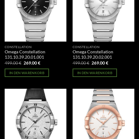
CONSTELLATION
CONSTELLATION
Omega Constellation
Omega Constellation
131.10.39.20.01.001
131.10.39.20.02.001
Ursprünglicher
Aktueller
Ursprünglicher
Aktueller
499.00
€
269.00
€
499.00
€
269.00
€
Preis
Preis
Preis
Preis
war:
ist:
war:
ist:
IN DEN WARENKORB
IN DEN WARENKORB
499.00 €
269.00 €.
499.00 €
269.00 €.