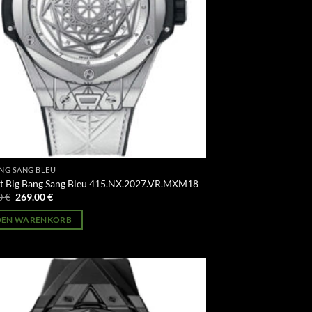
ANG SANG BLEU
t Big Bang Sang Bleu 415.NX.2027.VR.MXM18
Ursprünglicher
Aktueller
0
€
269.00
€
Preis
Preis
war:
ist:
 DEN WARENKORB
499.00 €
269.00 €.