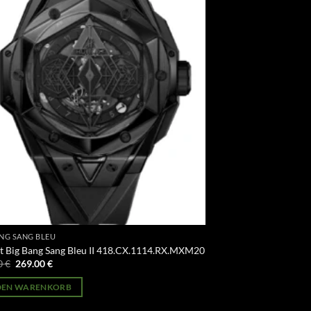
ANG SANG BLEU
t Big Bang Sang Bleu II 418.CX.1114.RX.MXM20
Ursprünglicher
Aktueller
0
€
269.00
€
Preis
Preis
war:
ist:
 DEN WARENKORB
499.00 €
269.00 €.