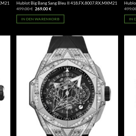
MXM21
Hublot Big Bang Sang Bleu II 418.FX.8007.RX.MXM21
Hublo
Ursprünglicher
Aktueller
499.00
€
269.00
€
499.0
Preis
Preis
war:
ist:
IN DEN WARENKORB
IN
499.00 €
269.00 €.