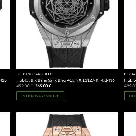
BIG BANG SANG BLEU
BIG B
XM18
Hublot Big Bang Sang Bleu 415.NX.1112.VR.MXM16
Hublo
Ursprünglicher
Aktueller
499.00
€
269.00
€
499.0
Preis
Preis
war:
ist:
IN DEN WARENKORB
IN
499.00 €
269.00 €.