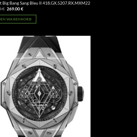
t Big Bang Sang Bleu II 418.GX.5207.RX.MXM22
Ursprünglicher
Aktueller
0
€
269.00
€
Preis
Preis
war:
ist:
 DEN WARENKORB
499.00 €
269.00 €.