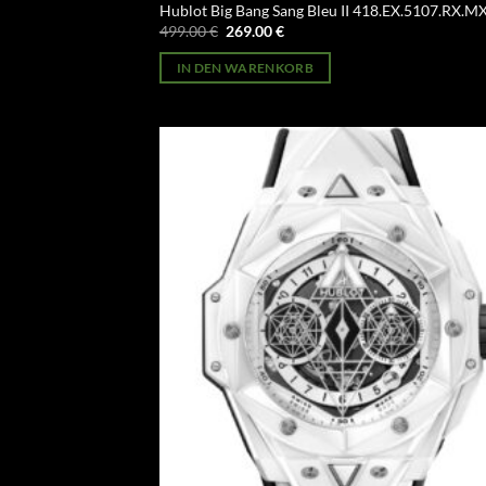
Hublot Big Bang Sang Bleu II 418.EX.5107.RX.
Ursprünglicher
Aktueller
499.00
€
269.00
€
Preis
Preis
war:
ist:
IN DEN WARENKORB
499.00 €
269.00 €.