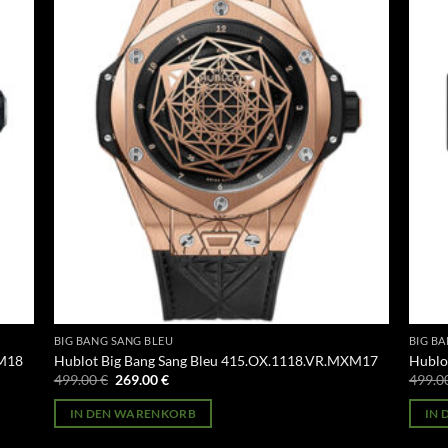
BIG BANG SANG BLEU
BIG B
XM18
Hublot Big Bang Sang Bleu 415.OX.1118.VR.MXM17
Hublo
Ursprünglicher
Aktueller
499.00
€
269.00
€
499.0
Preis
Preis
war:
ist:
IN DEN WARENKORB
IN
499.00 €
269.00 €.