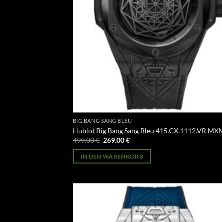
BIG BANG SANG BLEU
Hublot Big Bang Sang Bleu 415.CX.1112.VR.M
Ursprünglicher
Aktueller
499.00
€
269.00
€
Preis
Preis
war:
ist:
IN DEN WARENKORB
499.00 €
269.00 €.