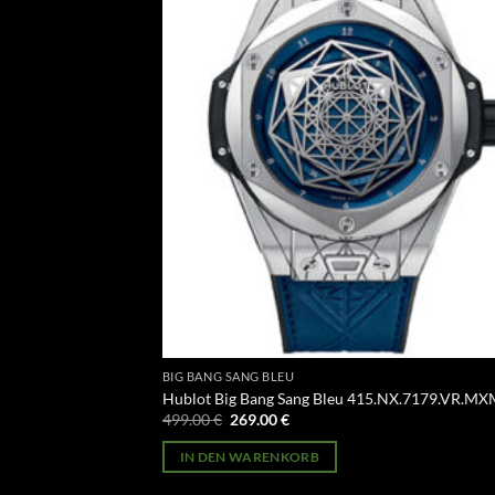
BIG BANG SANG BLEU
Hublot Big Bang Sang Bleu 415.NX.7179.VR.M
Ursprünglicher
Aktueller
499.00
€
269.00
€
Preis
Preis
war:
ist:
IN DEN WARENKORB
499.00 €
269.00 €.