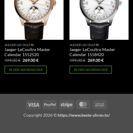
JAEGER LECOULTRE
JAEGER LECOULTRE
Jaeger-LeCoultre Master
Jaeger-LeCoultre Master
Calendar 1552520
Calendar 1558420
Ursprünglicher
Aktueller
Ursprünglicher
Aktueller
499.00
€
269.00
€
499.00
€
269.00
€
Preis
Preis
Preis
Preis
war:
ist:
war:
ist:
IN DEN WARENKORB
IN DEN WARENKORB
499.00 €
269.00 €.
499.00 €
269.00 €.
Visa
PayPal
Stripe
MasterCard
Cash
On
Copyright 2026 ©
https://www.beste-uhren.to/
Delivery