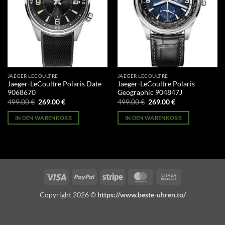
JAEGER LECOULTRE
JAEGER LECOULTRE
Jaeger-LeCoultre Polaris Date
Jaeger-LeCoultre Polaris
9068670
Geographic 904847J
Ursprünglicher
Aktueller
Ursprünglicher
Aktueller
499.00
€
269.00
€
499.00
€
269.00
€
Preis
Preis
Preis
Preis
war:
ist:
war:
ist:
IN DEN WARENKORB
IN DEN WARENKORB
499.00 €
269.00 €.
499.00 €
269.00 €.
Visa
PayPal
Stripe
MasterCard
Cash
On
Copyright 2026 ©
https://www.beste-uhren.to/
Delivery