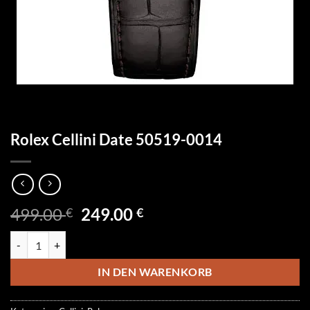
Rolex Cellini Date 50519-0014
Ursprünglicher
Aktueller
499.00
249.00
€
€
Preis
Preis
Rolex Cellini Date 50519-0014 Menge
war:
ist:
499.00 €
249.00 €.
IN DEN WARENKORB