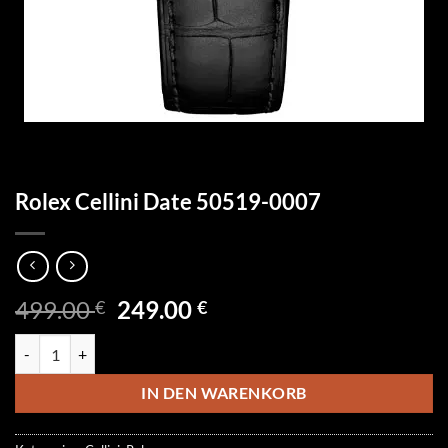
Rolex Cellini Date 50519-0007
Ursprünglicher
Aktueller
499.00
249.00
€
€
Preis
Preis
Rolex Cellini Date 50519-0007 Menge
war:
ist:
499.00 €
249.00 €.
IN DEN WARENKORB