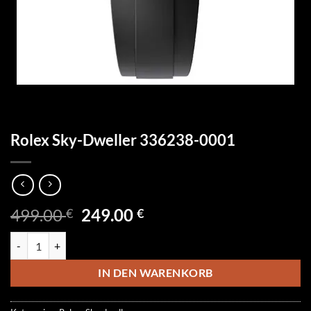
Rolex Sky-Dweller 336238-0001
Ursprünglicher
Aktueller
499.00
249.00
€
€
Preis
Preis
Rolex Sky-Dweller 336238-0001 Menge
war:
ist:
499.00 €
249.00 €.
IN DEN WARENKORB