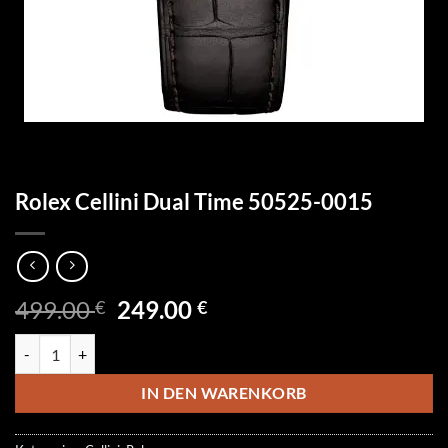
Rolex Cellini Dual Time 50525-0015
Ursprünglicher
Aktueller
499.00
249.00
€
€
Preis
Preis
Rolex Cellini Dual Time 50525-0015 Menge
war:
ist:
499.00 €
249.00 €.
IN DEN WARENKORB