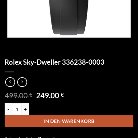
Rolex Sky-Dweller 336238-0003
Ursprünglicher
Aktueller
499.00
249.00
€
€
Preis
Preis
Rolex Sky-Dweller 336238-0003 Menge
war:
ist:
499.00 €
249.00 €.
IN DEN WARENKORB