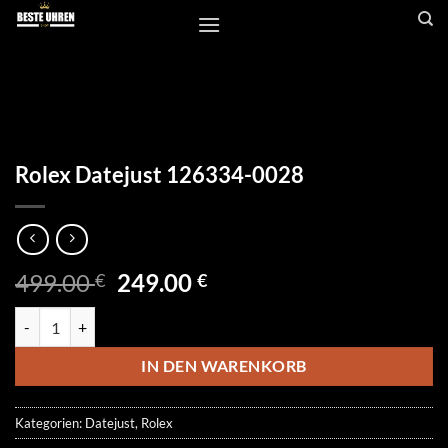
Zum
Inhalt
springen
Rolex Datejust 126334-0028
Ursprünglicher
Aktueller
499.00
249.00
€
€
Preis
Preis
Rolex Datejust 126334-0028 Menge
war:
ist:
499.00 €
249.00 €.
IN DEN WARENKORB
Kategorien:
Datejust
,
Rolex