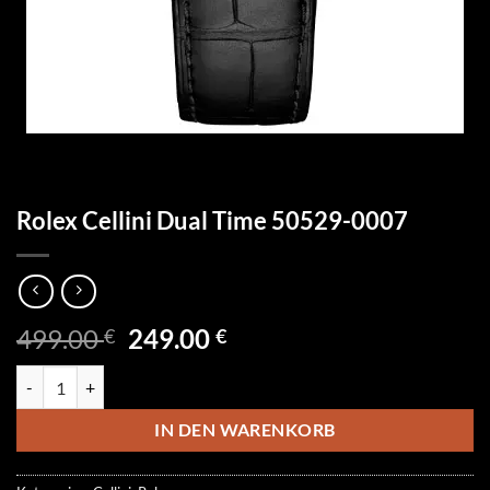
Rolex Cellini Dual Time 50529-0007
Ursprünglicher
Aktueller
499.00
249.00
€
€
Preis
Preis
Rolex Cellini Dual Time 50529-0007 Menge
war:
ist:
499.00 €
249.00 €.
IN DEN WARENKORB