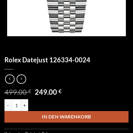
Rolex Datejust 126334-0024
Ursprünglicher
Aktueller
499.00
249.00
€
€
Preis
Preis
Rolex Datejust 126334-0024 Menge
war:
ist:
499.00 €
249.00 €.
IN DEN WARENKORB