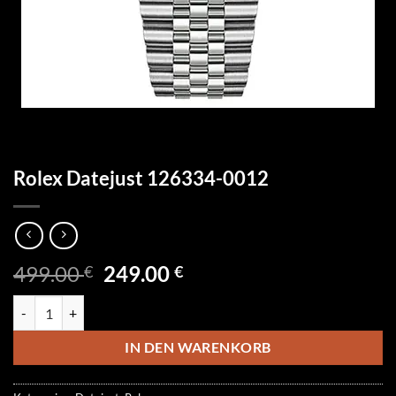
Rolex Datejust 126334-0012
Ursprünglicher
Aktueller
499.00
249.00
€
€
Preis
Preis
Rolex Datejust 126334-0012 Menge
war:
ist:
499.00 €
249.00 €.
IN DEN WARENKORB