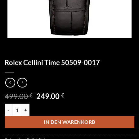
Rolex Cellini Time 50509-0017
Ursprünglicher
Aktueller
499.00
249.00
€
€
Preis
Preis
Rolex Cellini Time 50509-0017 Menge
war:
ist:
499.00 €
249.00 €.
IN DEN WARENKORB