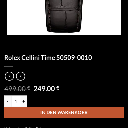
Rolex Cellini Time 50509-0010
Ursprünglicher
Aktueller
499.00
249.00
€
€
Preis
Preis
Rolex Cellini Time 50509-0010 Menge
war:
ist:
499.00 €
249.00 €.
IN DEN WARENKORB